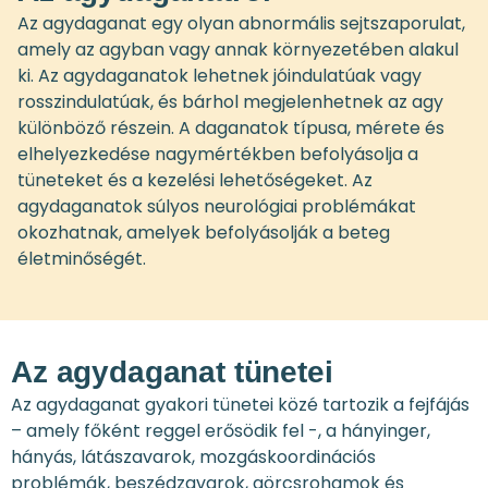
Az agydaganat egy olyan abnormális sejtszaporulat,
amely az agyban vagy annak környezetében alakul
ki. Az agydaganatok lehetnek jóindulatúak vagy
rosszindulatúak, és bárhol megjelenhetnek az agy
különböző részein. A daganatok típusa, mérete és
elhelyezkedése nagymértékben befolyásolja a
tüneteket és a kezelési lehetőségeket. Az
agydaganatok súlyos neurológiai problémákat
okozhatnak, amelyek befolyásolják a beteg
életminőségét.
Az agydaganat tünetei
Az agydaganat gyakori tünetei közé tartozik a fejfájás
– amely főként reggel erősödik fel -, a hányinger,
hányás, látászavarok, mozgáskoordinációs
problémák, beszédzavarok, görcsrohamok és