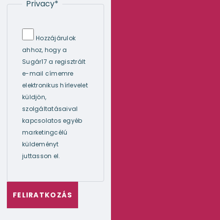
Privacy
*
Hozzájárulok
ahhoz, hogy a
Sugár17 a regisztrált
e-mail címemre
elektronikus hírlevelet
küldjön,
szolgáltatásaival
kapcsolatos egyéb
marketingcélú
küldeményt
juttasson el.