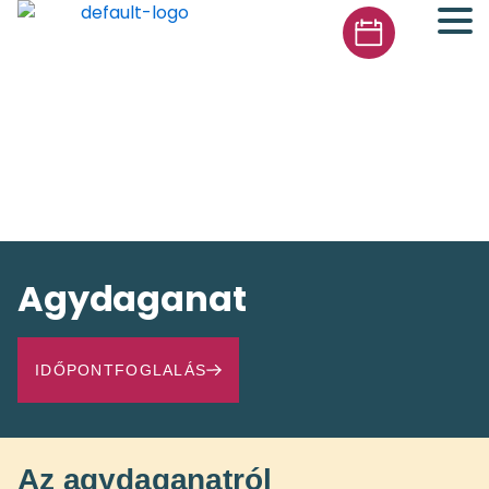
Agydaganat
IDŐPONTFOGLALÁS
Az agydaganatról