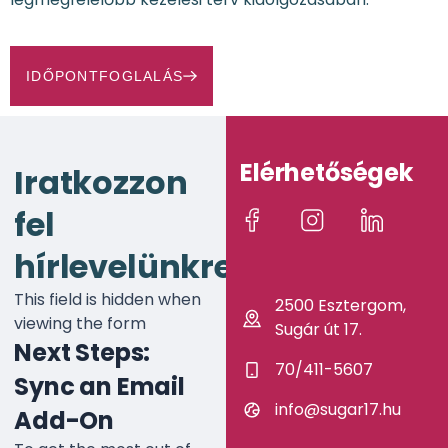
IDŐPONTFOGLALÁS
Elérhetőségek
Iratkozzon
fel
hírlevelünkre!
This field is hidden when
2500 Esztergom,
viewing the form
Sugár út 17.
Next Steps:
70/411-5607
Sync an Email
info@sugar17.hu
Add-On