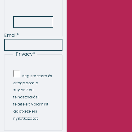
Email
*
Privacy
*
Megismertem és
elfogadom a
sugar17.hu
felhasználási
feltételeit, valamint
adatkezelési
nyilatkozatát.