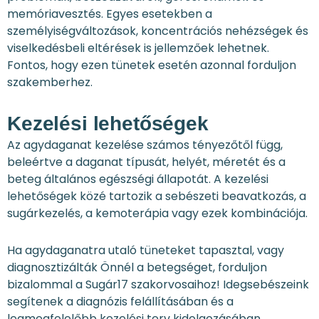
memóriavesztés. Egyes esetekben a
személyiségváltozások, koncentrációs nehézségek és
viselkedésbeli eltérések is jellemzőek lehetnek.
Fontos, hogy ezen tünetek esetén azonnal forduljon
szakemberhez.
Kezelési lehetőségek
Az agydaganat kezelése számos tényezőtől függ,
beleértve a daganat típusát, helyét, méretét és a
beteg általános egészségi állapotát. A kezelési
lehetőségek közé tartozik a sebészeti beavatkozás, a
sugárkezelés, a kemoterápia vagy ezek kombinációja.
Ha agydaganatra utaló tüneteket tapasztal, vagy
diagnosztizálták Önnél a betegséget, forduljon
bizalommal a Sugár17 szakorvosaihoz! Idegsebészeink
segítenek a diagnózis felállításában és a
legmegfelelőbb kezelési terv kidolgozásában.