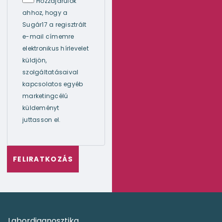
Hozzájárulok
ahhoz, hogy a
Sugár17 a regisztrált
e-mail címemre
elektronikus hírlevelet
küldjön,
szolgáltatásaival
kapcsolatos egyéb
marketingcélú
küldeményt
juttasson el.
Labordiagnosztika