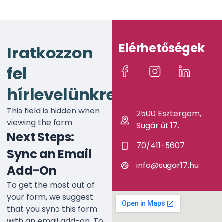
Elérhetőségek
Iratkozzon
fel
hírlevelünkre!
This field is hidden when
2500 Esztergom,
viewing the form
Sugár út 17.
Next Steps:
70/411-5607
Sync an Email
info@sugar17.hu
Add-On
To get the most out of
your form, we suggest
that you sync this form
with an email add-on. To