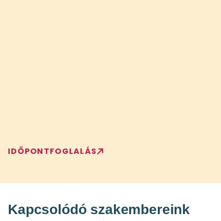
IDŐPONTFOGLALÁS
Kapcsolódó szakembereink