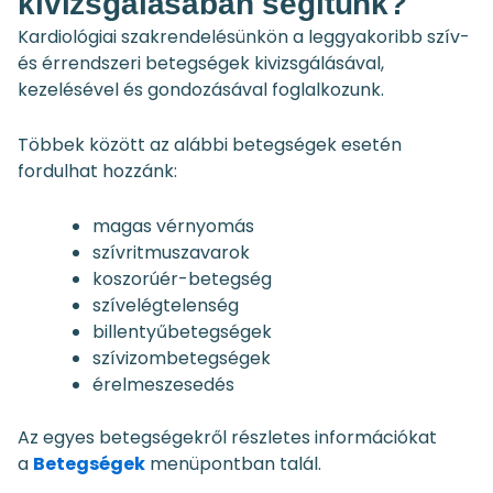
kivizsgálásában segítünk?
Kardiológiai szakrendelésünkön a leggyakoribb szív-
és érrendszeri betegségek kivizsgálásával,
kezelésével és gondozásával foglalkozunk.
Többek között az alábbi betegségek esetén
fordulhat hozzánk:
magas vérnyomás
szívritmuszavarok
koszorúér-betegség
szívelégtelenség
billentyűbetegségek
szívizombetegségek
érelmeszesedés
Az egyes betegségekről részletes információkat
a
Betegségek
menüpontban talál.