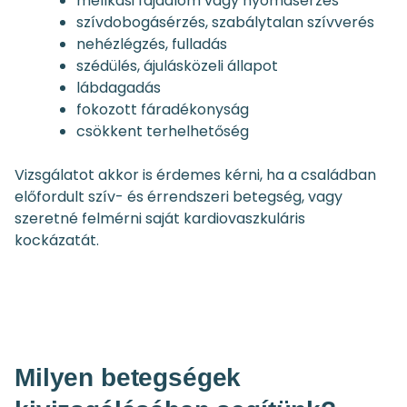
mellkasi fájdalom vagy nyomásérzés
szívdobogásérzés, szabálytalan szívverés
nehézlégzés, fulladás
szédülés, ájulásközeli állapot
lábdagadás
fokozott fáradékonyság
csökkent terhelhetőség
Vizsgálatot akkor is érdemes kérni, ha a családban
előfordult szív- és érrendszeri betegség, vagy
szeretné felmérni saját kardiovaszkuláris
kockázatát.
Milyen betegségek