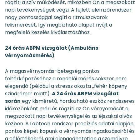
rögzíti a szív működését, miközben Ön a megszokott
napi tevékenységeit végzi. A fejlett elemzőrendszer
nagy pontossággal segíti a ritmuszavarok
felismerését, így megbízható alapot nyújt a
megfelelő kezelés kiválasztásához.
24 órás ABPM vizsgálat (Ambuláns
vérnyomásmérés)
A magasvérnyomás-betegség pontos
feltérképezéséhez a rendelői mérés sokszor nem
elegendő (például a stressz okozta „fehér köpeny
szindróma” miatt).
A 24 órás ABPM vizsgálat
során
egy kisméretű, hordozható eszköz rendszeres
időközönként méri és rögzíti az Ön vérnyomását a
megszokott napi tevékenységei és az éjszakai alvás
közben. A Labtech rendszer precíziós adatai alapján
pontos képet kapunk a vérnyomás ingadozásairól és
a célértékekről, ami elengedhetetlen a személyre