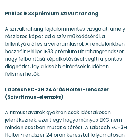
Philips iE33 prémium szívultrahang
A szívultrahang fájdalommentes vizsgálat, amely
részletes képet ad a szív működéséről, a
billentyűkről és a véráramlásról. A rendelőnkben
használt Philips iE33 prémium ultrahangrendszer
nagy felbontású képalkotásával segíti a pontos
diagnózist, így a kisebb eltérések is időben
felismerhetők.
Labtech EC-3H 24 órás Holter-rendszer
(Szívritmus-elemzés)
A ritmuszavarok gyakran csak időszakosan
jelentkeznek, ezért egy hagyományos EKG nem
minden esetben mutat eltérést. A Labtech EC-3H
Holter-rendszer 24 órán keresztül folyamatosan