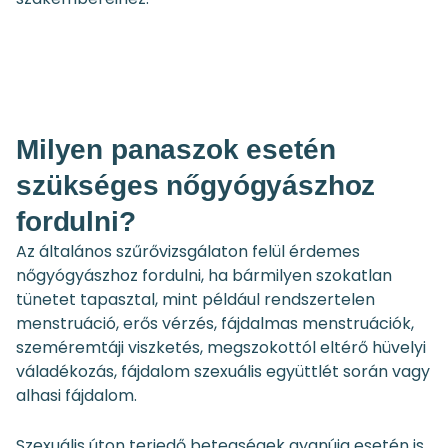
Milyen panaszok esetén
szükséges nőgyógyászhoz
fordulni?
Az általános szűrővizsgálaton felül érdemes
nőgyógyászhoz fordulni, ha bármilyen szokatlan
tünetet tapasztal, mint például rendszertelen
menstruáció, erős vérzés, fájdalmas menstruációk,
szeméremtáji viszketés, megszokottól eltérő hüvelyi
váladékozás, fájdalom szexuális együttlét során vagy
alhasi fájdalom.
Szexuális úton terjedő betegségek gyanúja esetén is