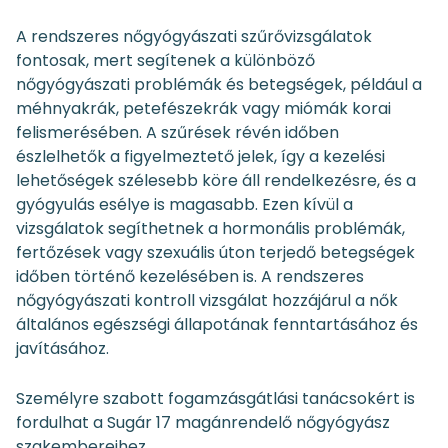
A rendszeres nőgyógyászati szűrővizsgálatok
fontosak, mert segítenek a különböző
nőgyógyászati problémák és betegségek, például a
méhnyakrák, petefészekrák vagy miómák korai
felismerésében. A szűrések révén időben
észlelhetők a figyelmeztető jelek, így a kezelési
lehetőségek szélesebb köre áll rendelkezésre, és a
gyógyulás esélye is magasabb. Ezen kívül a
vizsgálatok segíthetnek a hormonális problémák,
fertőzések vagy szexuális úton terjedő betegségek
időben történő kezelésében is. A rendszeres
nőgyógyászati kontroll vizsgálat hozzájárul a nők
általános egészségi állapotának fenntartásához és
javításához.
Személyre szabott fogamzásgátlási tanácsokért is
fordulhat a Sugár 17 magánrendelő nőgyógyász
szakembereihez.