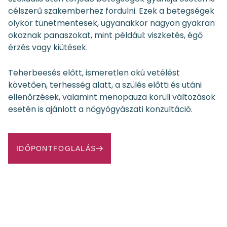
célszerű szakemberhez fordulni. Ezek a betegségek
olykor tünetmentesek, ugyanakkor nagyon gyakran
okoznak panaszokat, mint például: viszketés, égő
érzés vagy kiütések.
Teherbeesés előtt, ismeretlen okú vetélést
követően, terhesség alatt, a szülés előtti és utáni
ellenőrzések, valamint menopauza körüli változások
esetén is ajánlott a nőgyógyászati konzultáció.
IDŐPONTFOGLALÁS