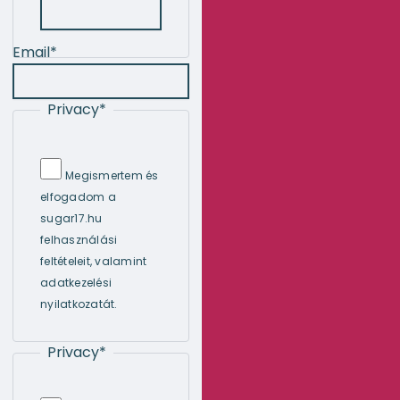
Email
*
Privacy
*
Megismertem és
elfogadom a
sugar17.hu
felhasználási
feltételeit, valamint
adatkezelési
nyilatkozatát.
Privacy
*