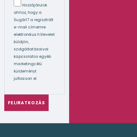
Hozzájárulok
ahhoz, hogy a
Sugár17 a regisztrált
e-mail címemre
elektronikus hírlevelet
küldjön,
szolgáltatásaival
kapcsolatos egyéb
marketingcélú
küldeményt
juttasson el.