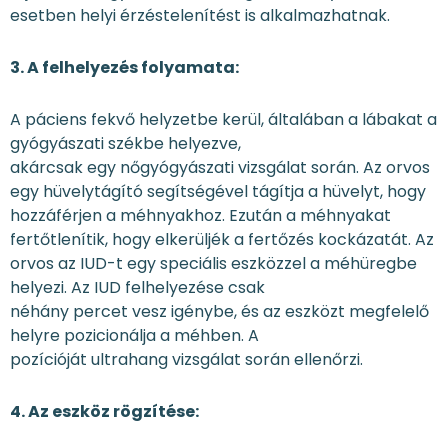
esetben helyi érzéstelenítést is alkalmazhatnak.
3. A felhelyezés folyamata:
A páciens fekvő helyzetbe kerül, általában a lábakat a
gyógyászati székbe helyezve,
akárcsak egy nőgyógyászati vizsgálat során. Az orvos
egy hüvelytágító segítségével tágítja a hüvelyt, hogy
hozzáférjen a méhnyakhoz. Ezután a méhnyakat
fertőtlenítik, hogy elkerüljék a fertőzés kockázatát. Az
orvos az IUD-t egy speciális eszközzel a méhüregbe
helyezi. Az IUD felhelyezése csak
néhány percet vesz igénybe, és az eszközt megfelelő
helyre pozicionálja a méhben. A
pozícióját ultrahang vizsgálat során ellenőrzi.
4. Az eszköz rögzítése: