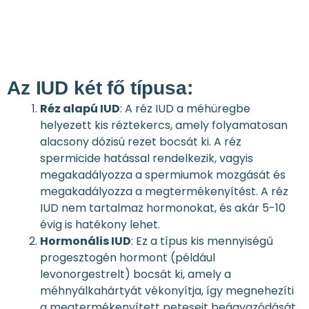
Az IUD két fő típusa:
Réz alapú IUD
: A réz IUD a méhüregbe
helyezett kis réztekercs, amely folyamatosan
alacsony dózisú rezet bocsát ki. A réz
spermicide hatással rendelkezik, vagyis
megakadályozza a spermiumok mozgását és
megakadályozza a megtermékenyítést. A réz
IUD nem tartalmaz hormonokat, és akár 5-10
évig is hatékony lehet.
Hormonális IUD
: Ez a típus kis mennyiségű
progesztogén hormont (például
levonorgestrelt) bocsát ki, amely a
méhnyálkahártyát vékonyítja, így megnehezíti
a megtermékenyített petesejt beágyazódását.