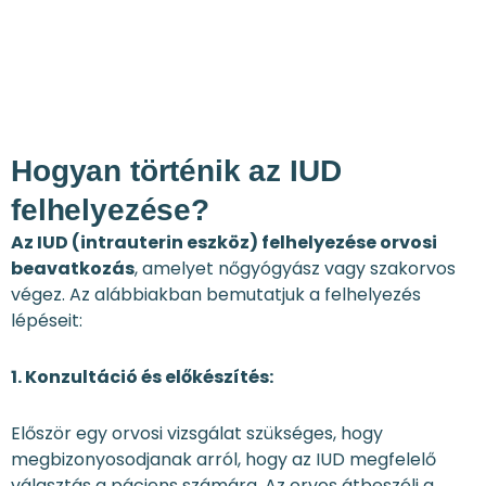
Hogyan történik az IUD
felhelyezése?
Az IUD (intrauterin eszköz) felhelyezése orvosi
beavatkozás
, amelyet nőgyógyász vagy szakorvos
végez. Az alábbiakban bemutatjuk a felhelyezés
lépéseit:
1. Konzultáció és előkészítés:
Először egy orvosi vizsgálat szükséges, hogy
megbizonyosodjanak arról, hogy az IUD megfelelő
választás a páciens számára. Az orvos átbeszéli a