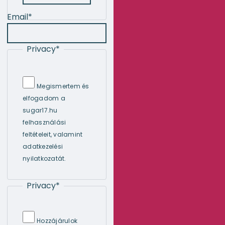
Email
*
Privacy
*
Megismertem és
elfogadom a
sugar17.hu
felhasználási
feltételeit, valamint
adatkezelési
nyilatkozatát.
Privacy
*
Hozzájárulok