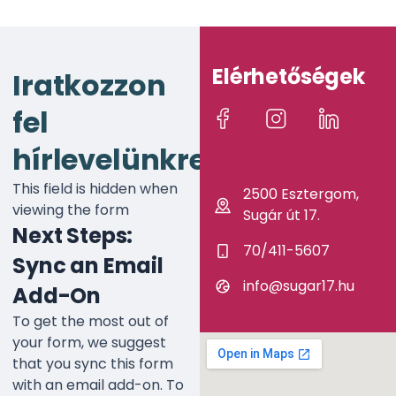
Elérhetőségek
Iratkozzon
fel
hírlevelünkre!
This field is hidden when
2500 Esztergom,
viewing the form
Sugár út 17.
Next Steps:
70/411-5607
Sync an Email
info@sugar17.hu
Add-On
To get the most out of
your form, we suggest
that you sync this form
with an email add-on. To