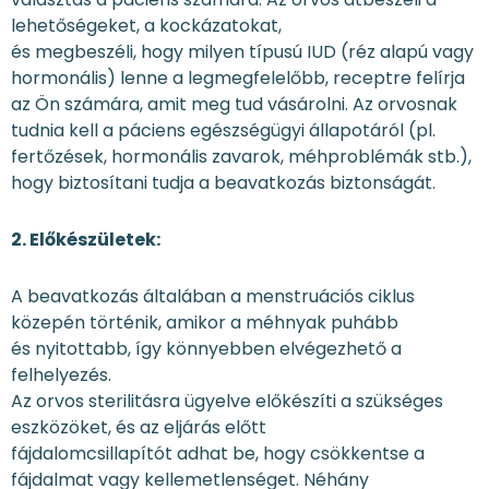
lehetőségeket, a kockázatokat,
és megbeszéli, hogy milyen típusú IUD (réz alapú vagy
hormonális) lenne a legmegfelelőbb, receptre felírja
az Ön számára, amit meg tud vásárolni. Az orvosnak
tudnia kell a páciens egészségügyi állapotáról (pl.
fertőzések, hormonális zavarok, méhproblémák stb.),
hogy biztosítani tudja a beavatkozás biztonságát.
2. Előkészületek:
A beavatkozás általában a menstruációs ciklus
közepén történik, amikor a méhnyak puhább
és nyitottabb, így könnyebben elvégezhető a
felhelyezés.
Az orvos sterilitásra ügyelve előkészíti a szükséges
eszközöket, és az eljárás előtt
fájdalomcsillapítót adhat be, hogy csökkentse a
fájdalmat vagy kellemetlenséget. Néhány