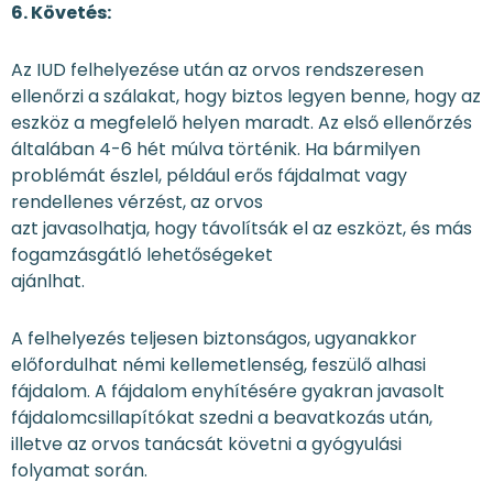
6. Követés:
Az IUD felhelyezése után az orvos rendszeresen
ellenőrzi a szálakat, hogy biztos legyen benne, hogy az
eszköz a megfelelő helyen maradt. Az első ellenőrzés
általában 4-6 hét múlva történik. Ha bármilyen
problémát észlel, például erős fájdalmat vagy
rendellenes vérzést, az orvos
azt javasolhatja, hogy távolítsák el az eszközt, és más
fogamzásgátló lehetőségeket
ajánlhat.
A felhelyezés teljesen biztonságos, ugyanakkor
előfordulhat némi kellemetlenség, feszülő alhasi
fájdalom. A fájdalom enyhítésére gyakran javasolt
fájdalomcsillapítókat szedni a beavatkozás után,
illetve az orvos tanácsát követni a gyógyulási
folyamat során.