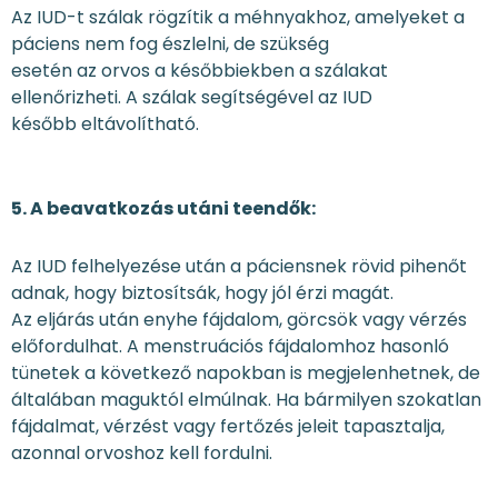
Az IUD-t szálak rögzítik a méhnyakhoz, amelyeket a
páciens nem fog észlelni, de szükség
esetén az orvos a későbbiekben a szálakat
ellenőrizheti. A szálak segítségével az IUD
később eltávolítható.
5. A beavatkozás utáni teendők:
Az IUD felhelyezése után a páciensnek rövid pihenőt
adnak, hogy biztosítsák, hogy jól érzi magát.
Az eljárás után enyhe fájdalom, görcsök vagy vérzés
előfordulhat. A menstruációs fájdalomhoz hasonló
tünetek a következő napokban is megjelenhetnek, de
általában maguktól elmúlnak. Ha bármilyen szokatlan
fájdalmat, vérzést vagy fertőzés jeleit tapasztalja,
azonnal orvoshoz kell fordulni.