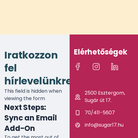
Elérhetőségek
Iratkozzon
fel
hírlevelünkre!
This field is hidden when
2500 Esztergom,
viewing the form
Sugár út 17.
Next Steps:
70/411-5607
Sync an Email
info@sugar17.hu
Add-On
To get the most out of