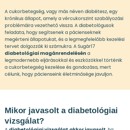
A cukorbetegség, vagy más néven diabétesz, egy
krónikus állapot, amely a vércukorszint szabályozási
problémáira vezethető vissza. A diabetológusok
feladata, hogy segítsenek a pácienseknek
megérteni állapotukat, és a legmegfelelőbb kezelési
tervet dolgozzák ki számukra. A Sugár17
diabetológiai magánrendelésén
a
legmodernebb eljárásokkal és eszközökkel történik
a cukorbetegség kezelése és gondozása, mert
célunk, hogy pácienseink életminősége javuljon.
Mikor javasolt a diabetológiai
vizsgálat?
A
diabetológiai vizsgálat
akkor javasolt
, ha