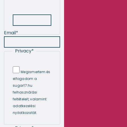
Email
*
Privacy
*
Megismertem és
elfogadom a
sugar17.hu
felhasználási
feltételeit, valamint
adatkezelési
nyilatkozatát.