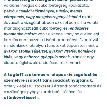
valakinél magas a cukorbetegség kockázata,
például
családi előzmények, túlsúly, magas
miatt.
vérnyomás, vagy mozgásszegény életmód
Javasolt a vizsgálat abban az esetben is, ha valaki
már diagnosztizált cukorbeteg, és
rendszeres
van szüksége, vagy ha a jelenlegi
nyomonkövetésre
kezelés nem hozza a kívánt eredményt. Ezen kívül
mindenkinek, aki olyan tüneteket tapasztal, mint a
gyakori szomjúságérzet, gyakori vizelés, homályos
, ajánlott egy
látás, vagy nehezen gyógyuló sebek
diabetológiai szakrendelésen részt venni.
A Sugár17 szakemberei alapos kivizsgálást és
személyre szabott tanácsadást nyújtanak,
amely kiegészül szakszerű étrendi tanácsadással és
a szükséges gyógyszerek beállításával és
utánkövetéssel
is.