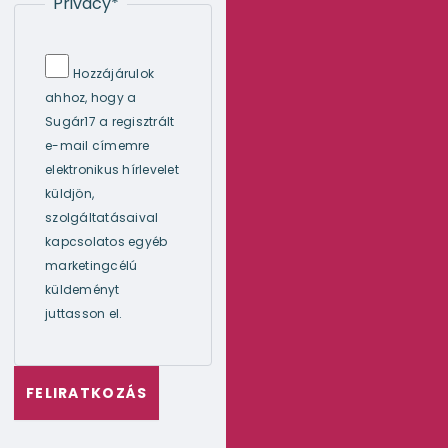
Privacy
*
Hozzájárulok
ahhoz, hogy a
Sugár17 a regisztrált
e-mail címemre
elektronikus hírlevelet
küldjön,
szolgáltatásaival
kapcsolatos egyéb
marketingcélú
küldeményt
juttasson el.