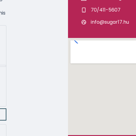
70/411-5607
his
info@sugar17.hu