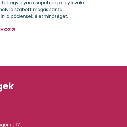
etek egy olyan csapatnak, mely kiváló
élyre szabott magas szintű
lni a páciensek életminőségét.
KHOZ
gek
gár út 17.