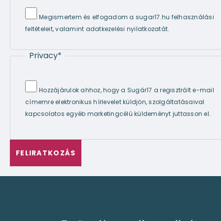
Megismertem és elfogadom a sugar17.hu felhasználási
feltételeit, valamint adatkezelési nyilatkozatát.
Privacy
*
Hozzájárulok ahhoz, hogy a Sugár17 a regisztrált e-mail
címemre elektronikus hírlevelet küldjön, szolgáltatásaival
kapcsolatos egyéb marketingcélú küldeményt juttasson el.