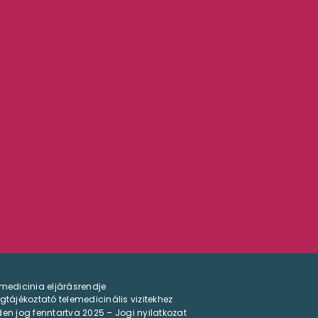
medicinia eljárásrendje
gtájékoztató telemedicinális vizitekhez
en jog fenntartva 2025 – Jogi nyilatkozat