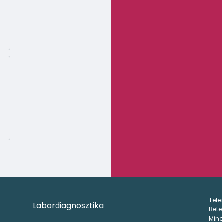
Tele
Labordiagnosztika
Bete
Mind