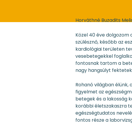
Horváthné Buzadits Meli
Közel 40 éve dolgozom 
szülésznő, később az es
kardiológiai területen 
vesebetegekkel foglalko
fontosnak tartom a bet
nagy hangsúlyt fektete
Rohanó világban élünk, a
figyelmet az egészségm
betegek és a lakosság 
korábbi életszakaszra te
egészségtudatos nevelés
fontos része a laborvizs