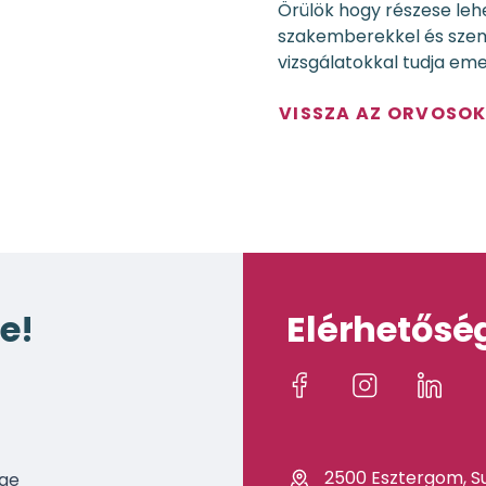
Örülök hogy részese leh
szakemberekkel és szem
vizsgálatokkal tudja eme
VISSZA AZ ORVOSO
e!
Elérhetősé
2500 Esztergom, Su
age