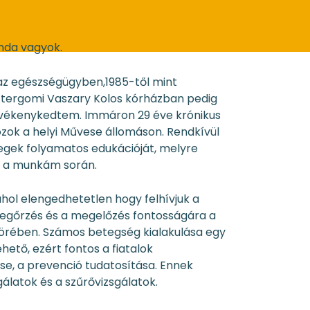
nda vagyok.
az egészségügyben,1985-től mint
ztergomi Vaszary Kolos kórházban pedig
tevékenykedtem. Immáron 29 éve krónikus
zok a helyi Művese állomáson. Rendkívül
egek folyamatos edukációját, melyre
k a munkám során.
hol elengedhetetlen hogy felhívjuk a
egőrzés és a megelőzés fontosságára a
körében. Számos betegség kialakulása egy
hető, ezért fontos a fiatalok
e, a prevenció tudatosítása. Ennek
gálatok és a szűrővizsgálatok.