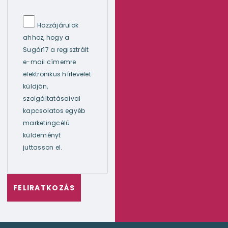
Hozzájárulok
ahhoz, hogy a
Sugár17 a regisztrált
e-mail címemre
elektronikus hírlevelet
küldjön,
szolgáltatásaival
kapcsolatos egyéb
marketingcélú
küldeményt
juttasson el.