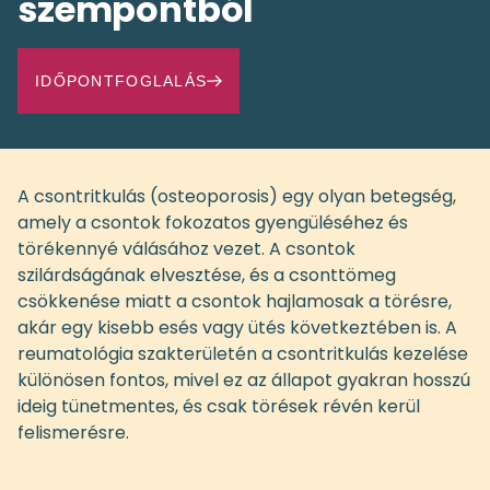
szempontból
IDŐPONTFOGLALÁS
A csontritkulás (osteoporosis) egy olyan betegség,
amely a csontok fokozatos gyengüléséhez és
törékennyé válásához vezet. A csontok
szilárdságának elvesztése, és a csonttömeg
csökkenése miatt a csontok hajlamosak a törésre,
akár egy kisebb esés vagy ütés következtében is. A
reumatológia szakterületén a csontritkulás kezelése
különösen fontos, mivel ez az állapot gyakran hosszú
ideig tünetmentes, és csak törések révén kerül
felismerésre.