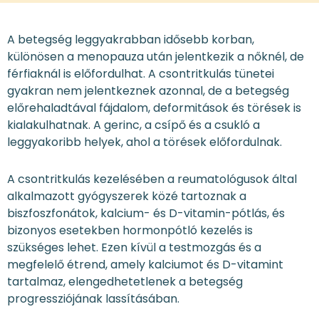
A betegség leggyakrabban idősebb korban,
különösen a menopauza után jelentkezik a nőknél, de
férfiaknál is előfordulhat. A csontritkulás tünetei
gyakran nem jelentkeznek azonnal, de a betegség
előrehaladtával fájdalom, deformitások és törések is
kialakulhatnak. A gerinc, a csípő és a csukló a
leggyakoribb helyek, ahol a törések előfordulnak.
A csontritkulás kezelésében a reumatológusok által
alkalmazott gyógyszerek közé tartoznak a
biszfoszfonátok, kalcium- és D-vitamin-pótlás, és
bizonyos esetekben hormonpótló kezelés is
szükséges lehet. Ezen kívül a testmozgás és a
megfelelő étrend, amely kalciumot és D-vitamint
tartalmaz, elengedhetetlenek a betegség
progressziójának lassításában.