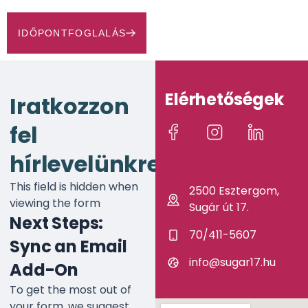
IDŐPONTFOGLALÁS
Elérhetőségek
Iratkozzon
fel
hírlevelünkre!
This field is hidden when
2500 Esztergom,
viewing the form
Sugár út 17.
Next Steps:
70/411-5607
Sync an Email
info@sugar17.hu
Add-On
To get the most out of
your form, we suggest