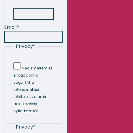
Email
*
Privacy
*
Megismertem és
elfogadom a
sugar17.hu
felhasználási
feltételeit, valamint
adatkezelési
nyilatkozatát.
Privacy
*