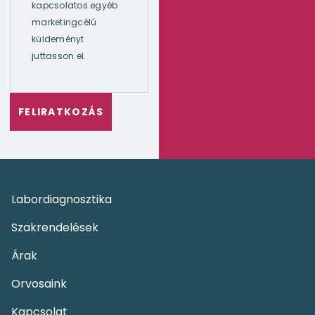
kapcsolatos egyéb
marketingcélú
küldeményt
juttasson el.
Labordiagnosztika
Szakrendelések
Árak
Orvosaink
Kapcsolat