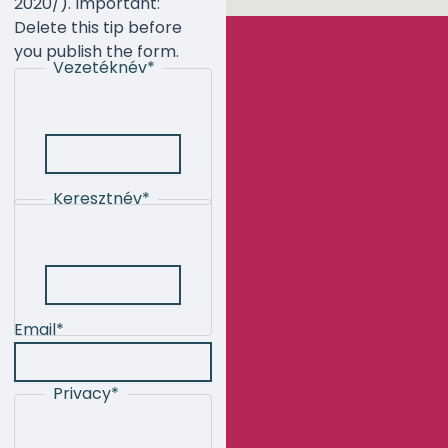
2020/). Important:
Delete this tip before
you publish the form.
Vezetéknév
*
Keresztnév
*
Email
*
Privacy
*