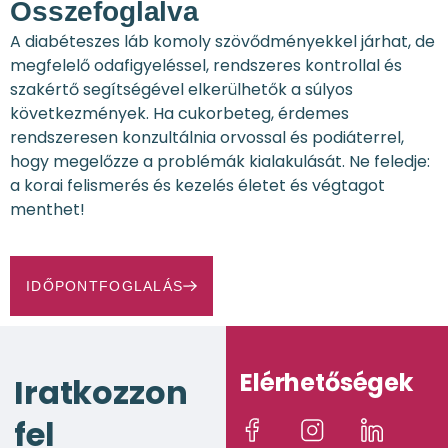
Összefoglalva
A diabéteszes láb komoly szövődményekkel járhat, de
megfelelő odafigyeléssel, rendszeres kontrollal és
szakértő segítségével elkerülhetők a súlyos
következmények. Ha cukorbeteg, érdemes
rendszeresen konzultálnia orvossal és podiáterrel,
hogy megelőzze a problémák kialakulását. Ne feledje:
a korai felismerés és kezelés életet és végtagot
menthet!
IDŐPONTFOGLALÁS
Elérhetőségek
Iratkozzon
fel