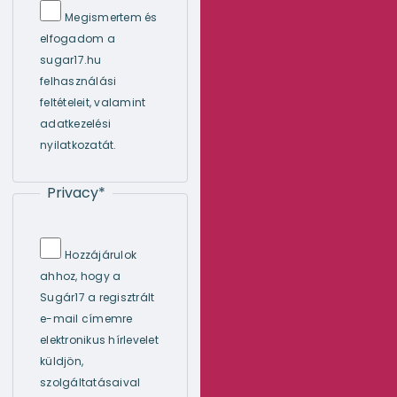
Megismertem és
elfogadom a
sugar17.hu
felhasználási
feltételeit, valamint
adatkezelési
nyilatkozatát.
Privacy
*
Hozzájárulok
ahhoz, hogy a
Sugár17 a regisztrált
e-mail címemre
elektronikus hírlevelet
küldjön,
szolgáltatásaival