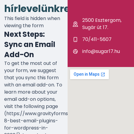
hírlevelünkre!
This field is hidden when
2500 Esztergom,
viewing the form
Sugár út 17.
Next Steps:
70/411-5607
Sync an Email
info@sugar17.hu
Add-On
To get the most out of
your form, we suggest
that you sync this form
with an email add-on. To
learn more about your
email add-on options,
visit the following page
(https://www.gravityforms.com/the-
8-best-email-plugins-
for-wordpress-in-