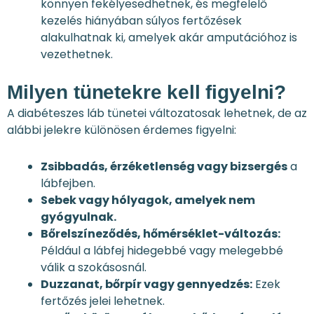
könnyen fekélyesedhetnek, és megfelelő
kezelés hiányában súlyos fertőzések
alakulhatnak ki, amelyek akár amputációhoz is
vezethetnek.
Milyen tünetekre kell figyelni?
A diabéteszes láb tünetei változatosak lehetnek, de az
alábbi jelekre különösen érdemes figyelni:
Zsibbadás, érzéketlenség vagy bizsergés
a
lábfejben.
Sebek vagy hólyagok, amelyek nem
gyógyulnak.
Bőrelszíneződés, hőmérséklet-változás:
Például a lábfej hidegebbé vagy melegebbé
válik a szokásosnál.
Duzzanat, bőrpír vagy gennyedzés:
Ezek
fertőzés jelei lehetnek.