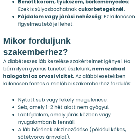
Benőtt köröm, tyúkszem, bőrkeményedés:
Ezek is súlyosbodhatnak
cukorbetegeknél.
Fájdalom vagy járási nehézség:
Ez különösen
figyelmeztető jel lehet.
Mikor forduljunk
szakemberhez?
A diabéteszes láb kezelése szakértelmet igényel. Ha
bármilyen gyanús tünetet észlelünk,
nem szabad
halogatni az orvosi vizitet.
Az alábbi esetekben
különösen fontos a mielőbbi szakemberhez fordulás:
Nyitott seb vagy fekély megjelenése.
Seb, amely 1-2 hét alatt nem gyógyul.
Lábfájdalom, amely járás közben vagy
nyugalomban is fennáll.
A láb bőrének elszíneződése (például kékes,
sötétvörös árnyalat).