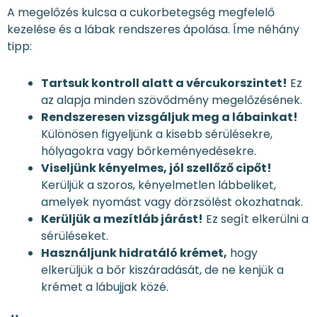
A megelőzés kulcsa a cukorbetegség megfelelő
kezelése és a lábak rendszeres ápolása. Íme néhány
tipp:
Tartsuk kontroll alatt a vércukorszintet!
Ez
az alapja minden szövődmény megelőzésének.
Rendszeresen vizsgáljuk meg a lábainkat!
Különösen figyeljünk a kisebb sérülésekre,
hólyagokra vagy bőrkeményedésekre.
Viseljünk kényelmes, jól szellőző cipőt!
Kerüljük a szoros, kényelmetlen lábbeliket,
amelyek nyomást vagy dörzsölést okozhatnak.
Kerüljük a mezítláb járást!
Ez segít elkerülni a
sérüléseket.
Használjunk hidratáló krémet,
hogy
elkerüljük a bőr kiszáradását, de ne kenjük a
krémet a lábujjak közé.