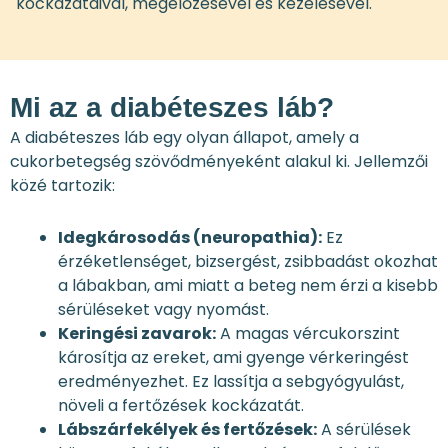
kockázataival, megelőzésével és kezelésével.
Mi az a diabéteszes láb?
A diabéteszes láb egy olyan állapot, amely a
cukorbetegség szövődményeként alakul ki. Jellemzői
közé tartozik:
Idegkárosodás (neuropathia):
Ez
érzéketlenséget, bizsergést, zsibbadást okozhat
a lábakban, ami miatt a beteg nem érzi a kisebb
sérüléseket vagy nyomást.
Keringési zavarok:
A magas vércukorszint
károsítja az ereket, ami gyenge vérkeringést
eredményezhet. Ez lassítja a sebgyógyulást,
növeli a fertőzések kockázatát.
Lábszárfekélyek és fertőzések:
A sérülések