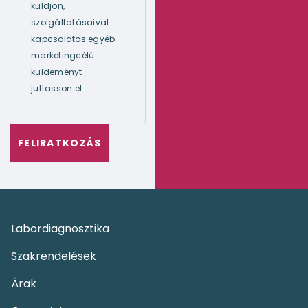
küldjön,
szolgáltatásaival
kapcsolatos egyéb
marketingcélú
küldeményt
juttasson el.
Labordiagnosztika
Szakrendelések
Árak