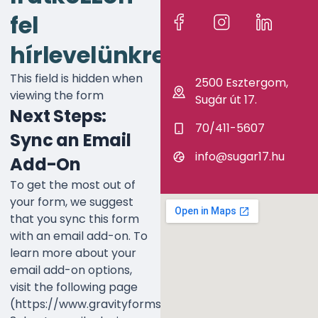
fel
hírlevelünkre!
This field is hidden when
2500 Esztergom,
viewing the form
Sugár út 17.
Next Steps:
70/411-5607
Sync an Email
info@sugar17.hu
Add-On
To get the most out of
your form, we suggest
that you sync this form
with an email add-on. To
learn more about your
email add-on options,
visit the following page
(https://www.gravityforms.com/the-