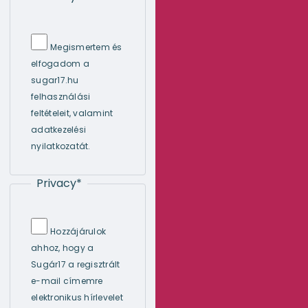
Megismertem és
elfogadom a
sugar17.hu
felhasználási
feltételeit, valamint
adatkezelési
nyilatkozatát.
Privacy
*
Hozzájárulok
ahhoz, hogy a
Sugár17 a regisztrált
e-mail címemre
elektronikus hírlevelet