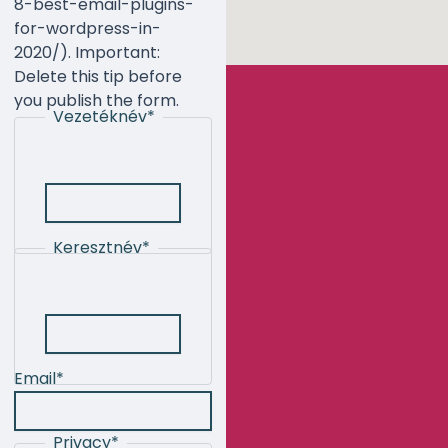
8-best-email-plugins-
for-wordpress-in-
2020/). Important:
Delete this tip before
you publish the form.
Vezetéknév
*
Keresztnév
*
Email
*
Privacy
*