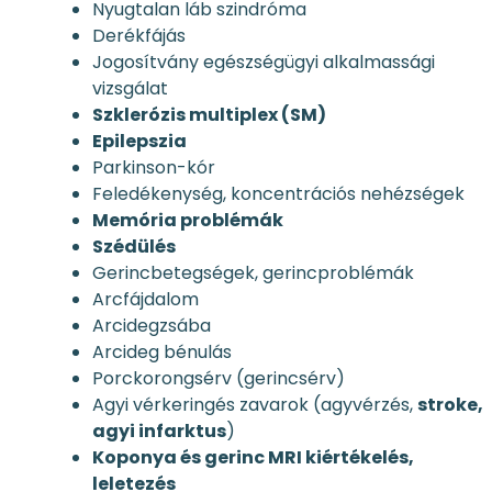
Nyugtalan láb szindróma
Derékfájás
Jogosítvány egészségügyi alkalmassági
vizsgálat
Szklerózis multiplex (SM)
Epilepszia
Parkinson-kór
Feledékenység, koncentrációs nehézségek
Memória problémák
Szédülés
Gerincbetegségek, gerincproblémák
Arcfájdalom
Arcidegzsába
Arcideg bénulás
Porckorongsérv (gerincsérv)
Agyi vérkeringés zavarok (agyvérzés,
stroke,
agyi infarktus
)
Koponya és gerinc MRI kiértékelés,
leletezés