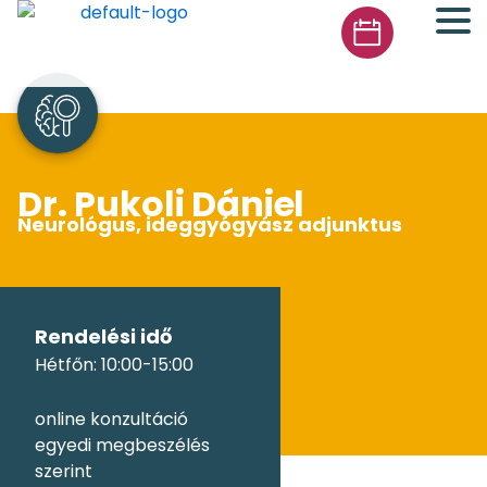
Skip
to
content
Dr. Pukoli Dániel
Neurológus, ideggyógyász adjunktus
Rendelési idő
Hétfőn: 10:00-15:00
online konzultáció
egyedi megbeszélés
szerint