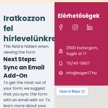
Elérhetőségek
Iratkozzon
fel
hírlevelünkre!
This field is hidden when
2500 Esztergom,
viewing the form
Sugár út 17.
Next Steps:
70/411-5607
Sync an Email
info@sugar17.hu
Add-On
To get the most out of
your form, we suggest
that you sync this form
with an email add-on. To
learn more about your