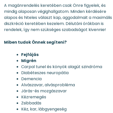
A magánrendelés keretében csak Önre figyelek, és
mindig alaposan végighallgatom. Minden kérdésére
alapos és hiteles választ kap, aggodalmait a maximális
diszkréció keretében kezelem. Délutáni órákban is
rendelek, így nem szükséges szabadságot kivennie!
Miben tudok Önnek segíteni?
Fejfájás
Migrén
Carpal tunel és könyök alagút szindróma
Diabéteszes neuropátia
Demencia
Alvászavar, alvásprobléma
Járás-és mozgászavar
Kézremegés
Zsibbadás
Kéz, kar, lábgyengeség