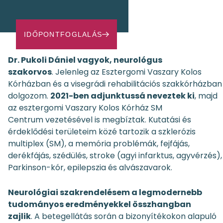
IDŐPONTFOGLALÁS
Dr. Pukoli Dániel vagyok, neurológus
szakorvos
. Jelenleg az Esztergomi Vaszary Kolos
Kórházban és a visegrádi rehabilitációs szakkórházban
dolgozom.
2021-ben adjunktussá neveztek ki
, majd
az
esztergomi Vaszary Kolos Kórház SM
Centrum
vezetésével is megbíztak. Kutatási és
érdeklődési területeim közé tartozik a szklerózis
multiplex (SM), a memória problémák, fejfájás,
derékfájás, szédülés, stroke (agyi infarktus, agyvérzés),
Parkinson-kór, epilepszia és alvászavarok.
Neurológiai szakrendelésem a legmodernebb
tudományos eredményekkel összhangban
zajlik
. A betegellátás során a bizonyítékokon alapuló