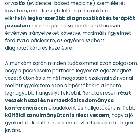
orvoslás (evidence-based medicine) szemléletét
követem, ennek megfelelően a hazánkban
elérhető
legkorszerűbb diagnosztikát és terápiát
javaslom
minden páciensemnek az aktuálisan
érvényes irányelveket követve, maximális figyelmet
fordítva a páciensre, az egyénre szabott
diagnosztikára és kezelésre.
A munkám során minden tudásommal azon dolgozom,
hogy a pácienseim partnere legyek az egészséghez
vezető úton és a minél magasabb szakmai színvonal
mellett igyekszem ezen alapértékekre a lehető
legnagyobb hangsúlyt fektetni. Rendszeresen
részt
veszek hazai és nemzetközi tudományos
konferenciákon
előadóként és hallgatóként is. Több
külföldi tanulmányúton is részt vettem
, hogy a jó
gyakorlatokat itthon is kamatoztathassuk a betegek
javára.