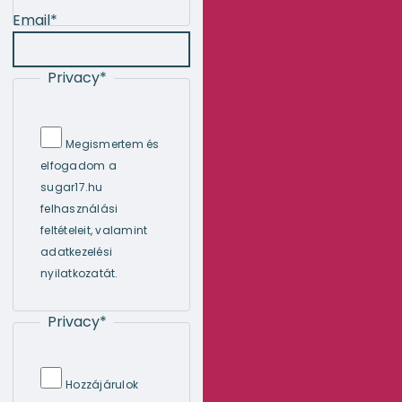
Email
*
Privacy
*
Megismertem és
elfogadom a
sugar17.hu
felhasználási
feltételeit, valamint
adatkezelési
nyilatkozatát.
Privacy
*
Hozzájárulok