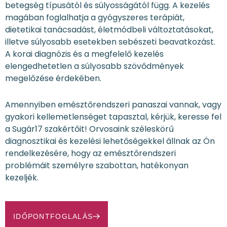
betegség típusától és súlyosságától függ. A kezelés
magában foglalhatja a gyógyszeres terápiát,
dietetikai tanácsadást, életmódbeli változtatásokat,
illetve súlyosabb esetekben sebészeti beavatkozást.
A korai diagnózis és a megfelelő kezelés
elengedhetetlen a súlyosabb szövődmények
megelőzése érdekében.
Amennyiben emésztőrendszeri panaszai vannak, vagy
gyakori kellemetlenséget tapasztal, kérjük, keresse fel
a Sugár17 szakértőit! Orvosaink széleskörű
diagnosztikai és kezelési lehetőségekkel állnak az Ön
rendelkezésére, hogy az emésztőrendszeri
problémáit személyre szabottan, hatékonyan
kezeljék.
IDŐPONTFOGLALÁS