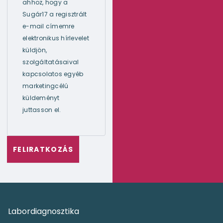
ahhoz, hogy a
Sugár17 a regisztrált
e-mail címemre
elektronikus hírlevelet
küldjön,
szolgáltatásaival
kapcsolatos egyéb
marketingcélú
küldeményt
juttasson el.
Labordiagnosztika