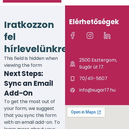
Elérhetőségek
Iratkozzon
fel
hírlevelünkre!
This field is hidden when
2500 Esztergom,
viewing the form
Sugár út 17.
Next Steps:
70/411-5607
Sync an Email
info@sugar17.hu
Add-On
To get the most out of
your form, we suggest
that you sync this form
with an email add-on. To