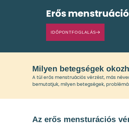
Erős menstruáció
IDŐPONTFOGLALÁS
Milyen betegségek okozh
A túl erős menstruációs vérzést, más néve
bemutatjuk, milyen betegségek, problémák
Az erős mensturációs vér