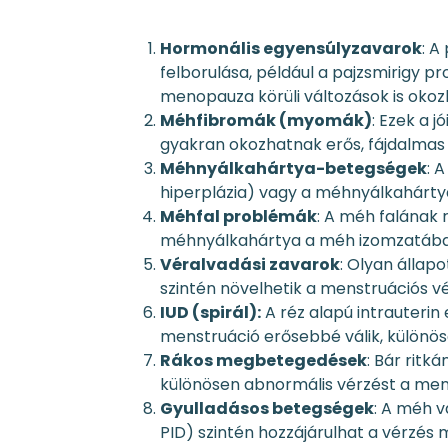
Hormonális egyensúlyzavarok
: A
felborulása, például a pajzsmirigy p
menopauza körüli változások is okozh
Méhfibromák (myomák)
: Ezek a 
gyakran okozhatnak erős, fájdalmas 
Méhnyálkahártya-betegségek
: 
hiperplázia) vagy a méhnyálkahártya
Méhfal problémák
: A méh falának 
méhnyálkahártya a méh izomzatában 
Véralvadási zavarok
: Olyan állap
szintén növelhetik a menstruációs vé
IUD (spirál):
A réz alapú intrauterin
menstruáció erősebbé válik, különö
Rákos megbetegedések
: Bár ritk
különösen abnormális vérzést a menst
Gyulladásos betegségek
: A méh v
PID) szintén hozzájárulhat a vérzé