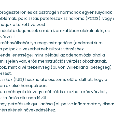
 progeszteron és az ösztrogén hormonok egyensúlyának
roblémák, policisztás petefészek szindróma (PCOS), vagy 
atják a túlzott vérzést.
jóindulatú daganatok a méh izomzatában alakulnak ki, és
vérzést.
A méhnyálkahártya megvastagodása (endometrium
 polipok is vezethetnek túlzott vérzéshez.
rendellenességei, mint például az adenomiózis, ahol a
is jelen van, erős menstruációs vérzést okozhatnak.
otok, mint a vérzékenység (pl. von Willebrand-betegség),
rzést.
 eszköz (IUD) használata esetén is előfordulhat, hogy a
sen az első hónapokban.
án, a méhnyakrák vagy méhrák is okozhat erős vérzést,
ruációs cikluson kívül.
agy petefészek gyulladása (pl. pelvic inflammatory disea
s mértékének növekedéséhez.