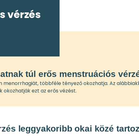
s vérzés
atnak túl erős menstruációs vérz
n menorrhagiát, többféle tényező okozhatja. Az alábbia
 okozhatják ezt az erős vézést.
zés leggyakoribb okai közé tarto