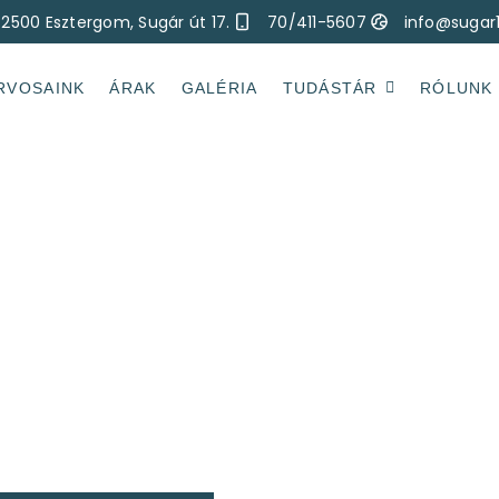
2500 Esztergom, Sugár út 17.
70/411-5607
info@sugar
RVOSAINK
ÁRAK
GALÉRIA
TUDÁSTÁR
RÓLUNK