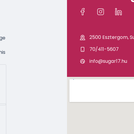
2500 Esztergom, Su
age
70/411-5607
his
info@sugar17.hu