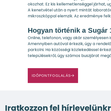
okozhat. Ez kis kellemetlenséggel járhat, 
A kenetvétel után a nyert mintát laboratóri
mikroszkóppal elemzik. Az eredménye felke
Hogyan történik a Sugár 
Online, telefonon, vagy akár személyesen 
Amennyiben autóval érkezik, úgy a rendel
parkolni. Ha közösségi közlekedéssel érk
településekről, úgy számos buszjárat megál
IDŐPONTFOGLALÁS
Iratkozzon fel hírlevelünkr