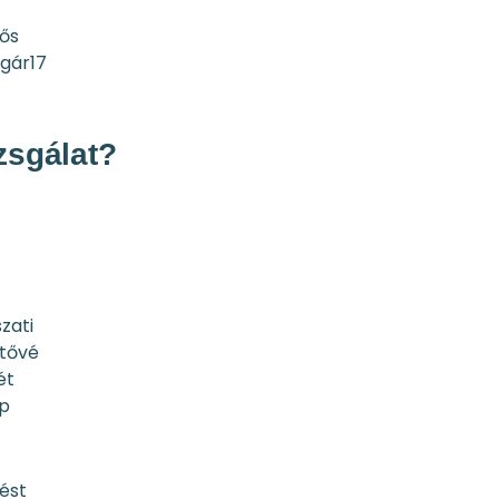
rős
ugár17
!
zsgálat?
zati
etővé
ét
ap
ést