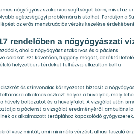
rdemes nőgyógyász szakorvos segítséget kérni, mivel az e
abb egészségügyi problémára is utalhat. Forduljon a S
lépést az erős menstruációs vérzés kezelése érdekében
17 rendelőben a nőgyógyászati vi
kezdődik, ahol a nőgyógyász szakorvos és a páciens
ve célokat. Ezt követően, függöny mögött, deréktól lefelé
lülő helyzetben, térdeket felhúzva, ellazultan kell a
diszkrét és színvonalas környezetet biztosít a nőgyógyás
yfeltárásra alkalmas eszközt helyez a hüvelybe, mely leh
 hüvely boltozatot és a hüvelyfalat. A vizsgálat után ism
ékoztatja a pácienst a vizsgálat eredményéről, ambuláns l
erülnek az alkalmazott terápiához kapcsolódó gyógyszerek.
l vesz mintát, ami minimális vérzést, alhasi feszülő érz