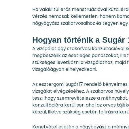
Ha valaki túl erős menstruációval küzd, é
vérzés nemcsak kellemetlen, hanem komoly
nőgyógyász szakorvosaihoz és tegyen egy 
Hogyan történik a Sugár 
A vizsgálat egy szakorvosi konzultációval 
megbeszélik az esetleges panaszokat, illet
szükséges levetkőzni a vizsgálathoz, majd fé
vizsgálóágyon elhelyezkedni.
Az esztergomi Sugár17 rendelő kényelmes, 
vizsgálat elvégzéséhez. A szakorvos hüvel
teszi, hogy szemrevételezze a méhnyakat, a
konzultációra kerül sor, ahol az orvos táj
készül, illetve szükség esetén felírásra k
Kenetvétel esetén a nőgyógyász a méhnyakró