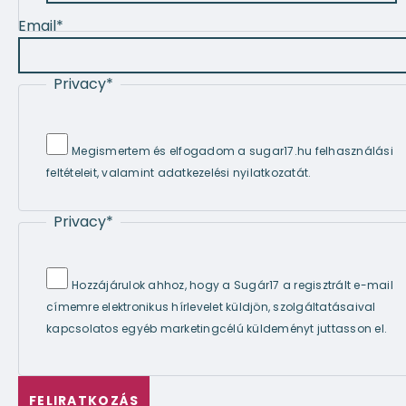
Email
*
Privacy
*
Megismertem és elfogadom a sugar17.hu felhasználási
feltételeit, valamint adatkezelési nyilatkozatát.
Privacy
*
Hozzájárulok ahhoz, hogy a Sugár17 a regisztrált e-mail
címemre elektronikus hírlevelet küldjön, szolgáltatásaival
kapcsolatos egyéb marketingcélú küldeményt juttasson el.