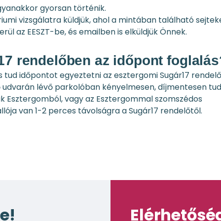
ugyanakkor gyorsan történik.
umi vizsgálatra küldjük, ahol a mintában található sejtek
rül az EESZT-be, és emailben is elküldjük Önnek.
17 rendelőben az időpont foglalás
is tud időpontot egyeztetni az esztergomi Sugár17 rendel
ő udvarán lévő parkolóban kényelmesen, díjmentesen tu
ezik Esztergomból, vagy az Esztergommal szomszédos
lója van 1-2 perces távolságra a Sugár17 rendelőtől.
e!
Elérhetősé