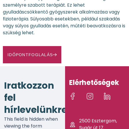
személyre szabott terápiát. Ez lehet
gyulladáscsökkentő gyógyszerek alkalmazása vagy
fizioterápia. Súlyosabb esetekben, például szakadás
vagy súlyos gyulladás esetén, műtéti beavatkozásra is
szükség lehet.
IDŐPONTFOGLALÁS
Elérhetőségek
Iratkozzon
fel
hírlevelünkre!
This field is hidden when
2500 Esztergom,
viewing the form
Sugár út 17.