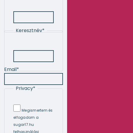
Keresztnév
*
Email
*
Privacy
*
Megismertem és
elfogadom a
sugar17.hu
felhasználási