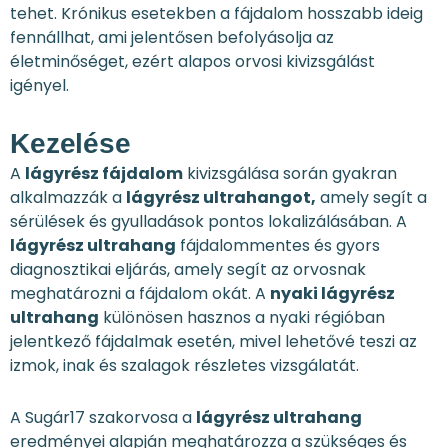
tehet. Krónikus esetekben a fájdalom hosszabb ideig
fennállhat, ami jelentősen befolyásolja az
életminőséget, ezért alapos orvosi kivizsgálást
igényel.
Kezelése
A
lágyrész fájdalom
kivizsgálása során gyakran
alkalmazzák a
lágyrész ultrahangot,
amely segít a
sérülések és gyulladások pontos lokalizálásában. A
lágyrész ultrahang
fájdalommentes és gyors
diagnosztikai eljárás, amely segít az orvosnak
meghatározni a fájdalom okát. A
nyaki lágyrész
ultrahang
különösen hasznos a nyaki régióban
jelentkező fájdalmak esetén, mivel lehetővé teszi az
izmok, inak és szalagok részletes vizsgálatát.
A Sugár17 szakorvosa a
lágyrész ultrahang
eredményei alapján meghatározza a szükséges és