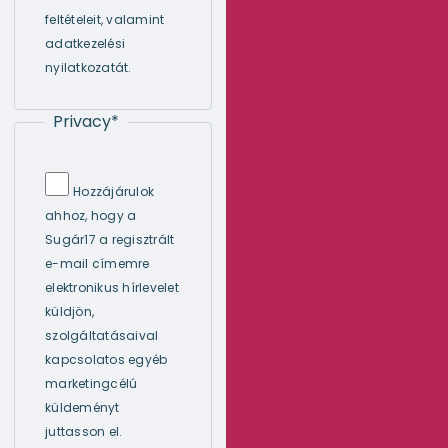
feltételeit, valamint
adatkezelési
nyilatkozatát.
Privacy
*
Hozzájárulok
ahhoz, hogy a
Sugár17 a regisztrált
e-mail címemre
elektronikus hírlevelet
küldjön,
szolgáltatásaival
kapcsolatos egyéb
marketingcélú
küldeményt
juttasson el.