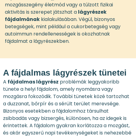
mozgásszegény életmód vagy a túlzott fizikai
aktivitás is szerepet játszhat a
lágyrészek
fájdalmának
kialakulásában. Végül, bizonyos
betegségek, mint például a cukorbetegség vagy
autoimmun rendellenességek is okozhatnak
fájdalmat a lágyrészekben.
A fájdalmas lágyrészek tünetei
A
fájdalmas lágyrész
problémák leggyakoribb
tünete a helyi fájdalom, amely nyomásra vagy
mozgásra fokozódik. További tünetek közé tartozhat
a duzzanat, bőrpír és a sérült terület merevsége.
Bizonyos esetekben a fájdalomhoz társulhat
zsibbadás vagy bizsergés, különösen, ha az idegek is
érintettek. A fájdalom gyakran korlátozza a mozgást,
és akár egyszerű napi tevékenységeket is nehezebbé