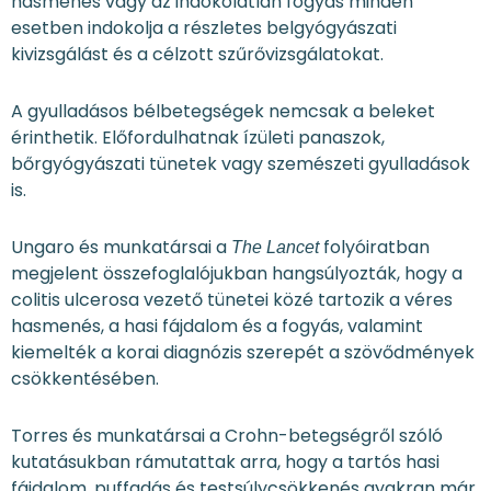
hasmenés vagy az indokolatlan fogyás minden
esetben indokolja a részletes belgyógyászati
kivizsgálást és a célzott szűrővizsgálatokat.
A gyulladásos bélbetegségek nemcsak a beleket
érinthetik. Előfordulhatnak ízületi panaszok,
bőrgyógyászati tünetek vagy szemészeti gyulladások
is.
Ungaro és munkatársai a
folyóiratban
The Lancet
megjelent összefoglalójukban hangsúlyozták, hogy a
colitis ulcerosa vezető tünetei közé tartozik a véres
hasmenés, a hasi fájdalom és a fogyás, valamint
kiemelték a korai diagnózis szerepét a szövődmények
csökkentésében.
Torres és munkatársai a Crohn-betegségről szóló
kutatásukban rámutattak arra, hogy a tartós hasi
fájdalom, puffadás és testsúlycsökkenés gyakran már