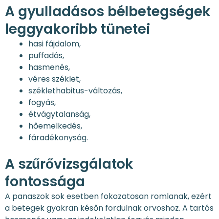
A gyulladásos bélbetegségek
leggyakoribb tünetei
hasi fájdalom,
puffadás,
hasmenés,
véres széklet,
széklethabitus-változás,
fogyás,
étvágytalanság,
hőemelkedés,
fáradékonyság.
A szűrővizsgálatok
fontossága
A panaszok sok esetben fokozatosan romlanak, ezért
a betegek gyakran későn fordulnak orvoshoz. A tartós