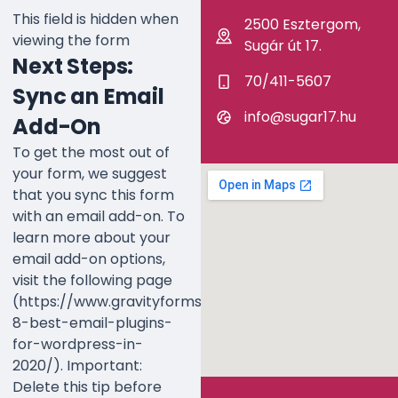
This field is hidden when
2500 Esztergom,
viewing the form
Sugár út 17.
Next Steps:
70/411-5607
Sync an Email
info@sugar17.hu
Add-On
To get the most out of
your form, we suggest
that you sync this form
with an email add-on. To
learn more about your
email add-on options,
visit the following page
(https://www.gravityforms.com/the-
8-best-email-plugins-
for-wordpress-in-
2020/). Important:
Delete this tip before