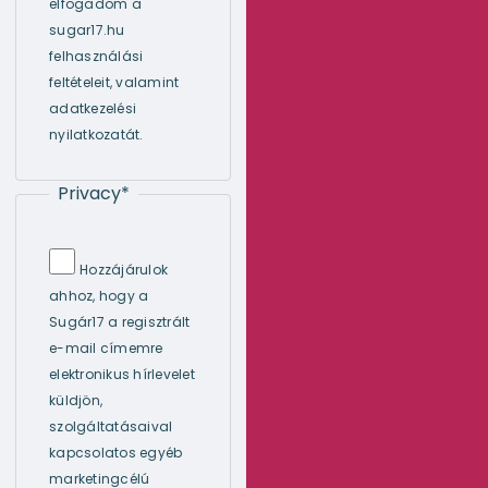
elfogadom a
sugar17.hu
felhasználási
feltételeit, valamint
adatkezelési
nyilatkozatát.
Privacy
*
Hozzájárulok
ahhoz, hogy a
Sugár17 a regisztrált
e-mail címemre
elektronikus hírlevelet
küldjön,
szolgáltatásaival
kapcsolatos egyéb
marketingcélú