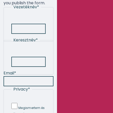
you publish the form.
Vezetéknév
*
Keresztnév
*
Email
*
Privacy
*
Megismertem és