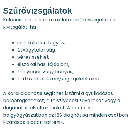
Szűrővizsgálatok
Különösen indokolt a mielőbbi szűrővizsgálat és
kivizsgálás, ha:
indokolatlan fogyás,
étvágytalanság,
véres széklet,
éjszakai hasi fájdalom,
hányinger vagy hányás,
tartós fáradékonyság is jelentkezik.
A korai diagnózis segíthet kizárni a gyulladásos
bélbetegségeket, a felszívódási zavarokat vagy a
daganatos elváltozásokat. A modern
belgyógyászatban az IBS diagnózisa minden esetben
kizárásos alapon történik.