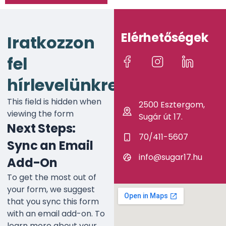
Elérhetőségek
Iratkozzon
fel
hírlevelünkre!
This field is hidden when
2500 Esztergom,
viewing the form
Sugár út 17.
Next Steps:
70/411-5607
Sync an Email
info@sugar17.hu
Add-On
To get the most out of
your form, we suggest
that you sync this form
with an email add-on. To
learn more about your