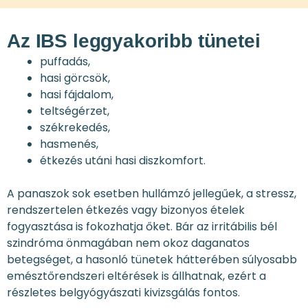
Az IBS leggyakoribb tünetei
puffadás,
hasi görcsök,
hasi fájdalom,
teltségérzet,
székrekedés,
hasmenés,
étkezés utáni hasi diszkomfort.
A panaszok sok esetben hullámzó jellegűek, a stressz,
rendszertelen étkezés vagy bizonyos ételek
fogyasztása is fokozhatja őket. Bár az irritábilis bél
szindróma önmagában nem okoz daganatos
betegséget, a hasonló tünetek hátterében súlyosabb
emésztőrendszeri eltérések is állhatnak, ezért a
részletes belgyógyászati kivizsgálás fontos.