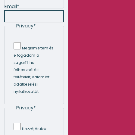
Email
*
Privacy
*
Megismertem és
elfogadom a
sugar17.hu
felhasználási
feltételeit, valamint
adatkezelési
nyilatkozatát.
Privacy
*
Hozzájárulok