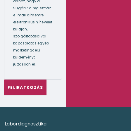
ahhoz, hogy a
Sugár17 a regisztrált
e-mail címemre
elektronikus hírlevelet
küldjön,
szolgáltatásaival
kapcsolatos egyéb
marketingcélú
küldeményt
juttasson el.
Labordiagnosztika