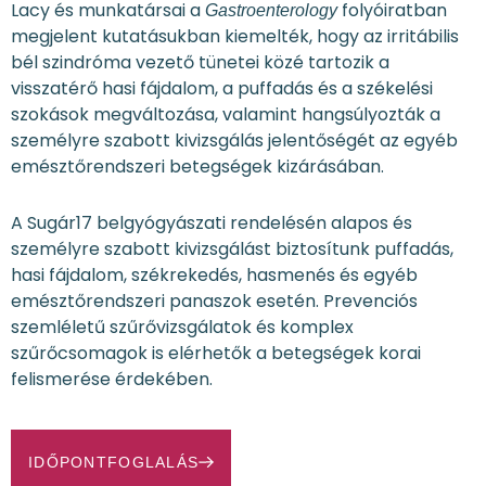
Lacy és munkatársai a
folyóiratban
Gastroenterology
megjelent kutatásukban kiemelték, hogy az irritábilis
bél szindróma vezető tünetei közé tartozik a
visszatérő hasi fájdalom, a puffadás és a székelési
szokások megváltozása, valamint hangsúlyozták a
személyre szabott kivizsgálás jelentőségét az egyéb
emésztőrendszeri betegségek kizárásában.
A Sugár17 belgyógyászati rendelésén alapos és
személyre szabott kivizsgálást biztosítunk puffadás,
hasi fájdalom, székrekedés, hasmenés és egyéb
emésztőrendszeri panaszok esetén. Prevenciós
szemléletű szűrővizsgálatok és komplex
szűrőcsomagok is elérhetők a betegségek korai
felismerése érdekében.
IDŐPONTFOGLALÁS