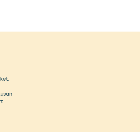
ket.
kusan
rt