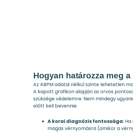
Hogyan határozza meg a 
Az ABPM adatai nélkül szinte lehetetlen m
A kapott grafikon alapján az orvos pontos
szüksége védelemre. Nem mindegy ugyanis,
előtt kell bevennie.
A korai diagnózis fontossága
: Ha
magas vérnyomásra (amikor a vérn