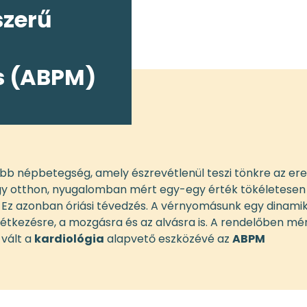
szerű
 (ABPM)
bb népbetegség, amely észrevétlenül teszi tönkre az ere
agy otthon, nyugalomban mért egy-egy érték tökéletesen
Ez azonban óriási tévedzés. A vérnyomásunk egy dinami
z étkezésre, a mozgásra és az alvásra is. A rendelőben mé
 vált a
kardiológia
alapvető eszközévé az
ABPM