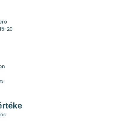
érő
 15-20
on
es
értéke
iás