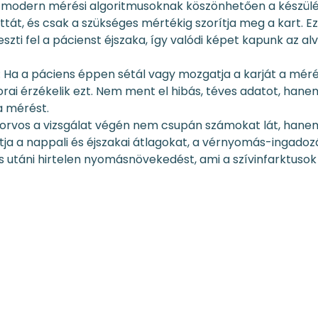
A modern mérési algoritmusoknak köszönhetően a készül
ttát, és csak a szükséges mértékig szorítja meg a kart. Ez
szti fel a pácienst éjszaka, így valódi képet kapunk az al
: Ha a páciens éppen sétál vagy mozgatja a karját a mér
zorai érzékelik ezt. Nem ment el hibás, téves adatot, hane
a mérést.
z orvos a vizsgálat végén nem csupán számokat lát, hane
tja a nappali és éjszakai átlagokat, a vérnyomás-ingadoz
s utáni hirtelen nyomásnövekedést, ami a szívinfarktusok