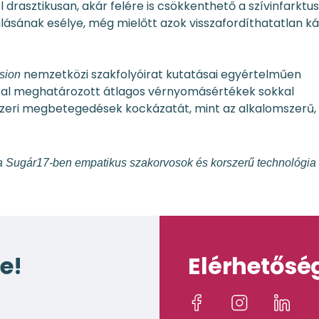
drasztikusan, akár felére is csökkenthető a szívinfarktus
ulásának esélye, még mielőtt azok visszafordíthatatlan k
nemzetközi szakfolyóirat kutatásai egyértelműen
sion
attal meghatározott átlagos vérnyomásértékek sokkal
dszeri megbetegedések kockázatát, mint az alkalomszerű,
t a Sugár17-ben empatikus szakorvosok és korszerű technológia 
e!
Elérhetősé