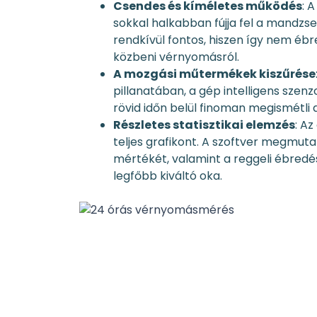
Csendes és kíméletes működés
: 
sokkal halkabban fújja fel a mandzse
rendkívül fontos, hiszen így nem ébre
közbeni vérnyomásról.
A mozgási műtermékek kiszűrése
pillanatában, a gép intelligens szen
rövid időn belül finoman megismétli 
Részletes statisztikai elemzés
: A
teljes grafikont. A szoftver megmuta
mértékét, valamint a reggeli ébredé
legfőbb kiváltó oka.