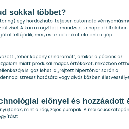
ud sokkal többet?
toring) egy hordozható, teljesen automata vérnyomásm
tül visel. A karra rögzített mandzsetta nappal általában
tól felfújódik, mér, és az adatokat elmenti a gép
evezett „fehér köpeny szindrómát”, amikor a páciens az
ó izgalom miatt produkál magas értékeket, miközben otth
enkezője is igaz lehet: a „rejtett hipertónia” során a
ndennapi stressz hatására vagy alvás közben életveszély
hnológiai előnyei és hozzáadott 
újtanak, mint a régi, zajos pumpák. A mai csúcskategór
gyítást: