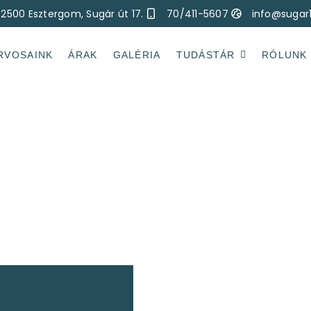
2500 Esztergom, Sugár út 17.
70/411-5607
info@sugar
RVOSAINK
ÁRAK
GALÉRIA
TUDÁSTÁR
RÓLUNK