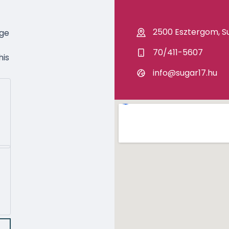
2500 Esztergom, Su
age
70/411-5607
his
info@sugar17.hu