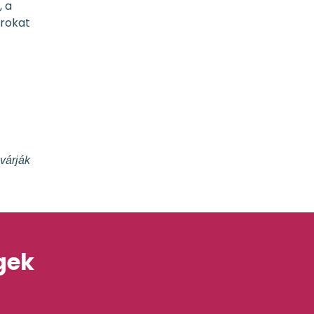
, a
árokat
várják
gek