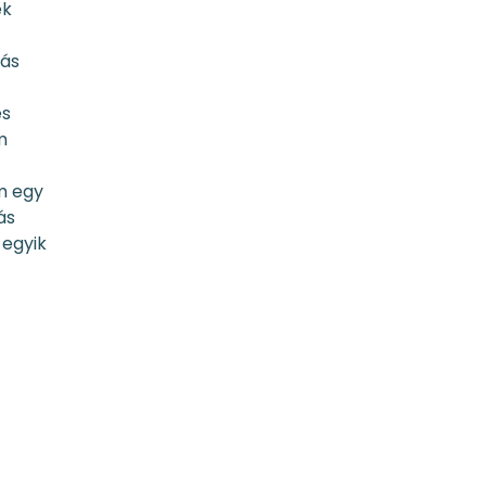
ék
vás
és
m
m egy
ás
 egyik