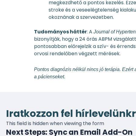
megkezdhető a pontos kezelés. Ezzel 
stroke és a veseelégtelenség kialak
okoznának a szervezetben.
Tudományos háttér
: A
Journal of Hyperten
bizonyítják, hogy a 24 órás ABPM vizsgál
pontosabban előrejelzik a szív- és érren
orvosi rendelőben végzett mérések.
Pontos diagnózis nélkül nincs jó terápia. Ezér
a pácienseket.
Iratkozzon fel hírlevelünkr
This field is hidden when viewing the form
Next Steps: Sync an Email Add-On