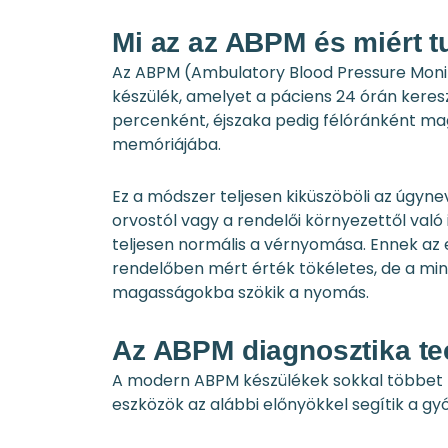
Mi az az ABPM és miért t
Az ABPM (Ambulatory Blood Pressure Moni
készülék, amelyet a páciens 24 órán keresz
percenként, éjszaka pedig félóránként magá
memóriájába.
Ez a módszer teljesen kiküszöböli az úgyn
orvostól vagy a rendelői környezettől val
teljesen normális a vérnyomása. Ennek az ell
rendelőben mért érték tökéletes, de a mi
magasságokba szökik a nyomás.
Az ABPM diagnosztika tec
A modern ABPM készülékek sokkal többet ny
eszközök az alábbi előnyökkel segítik a gyó