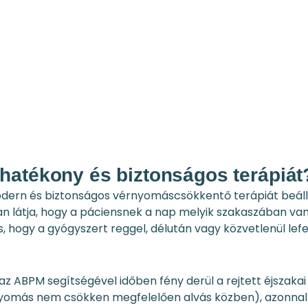
hatékony és biztonságos terápiát
odern és biztonságos vérnyomáscsökkentő terápiát beállí
an látja, hogy a páciensnek a nap melyik szakaszában va
 hogy a gyógyszert reggel, délután vagy közvetlenül lef
 az ABPM segítségével időben fény derül a rejtett éjszakai
yomás nem csökken megfelelően alvás közben), azonnal