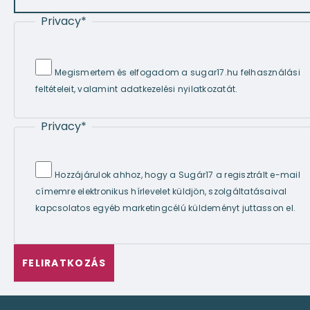
Privacy
*
Megismertem és elfogadom a sugar17.hu felhasználási
feltételeit, valamint adatkezelési nyilatkozatát.
Privacy
*
Hozzájárulok ahhoz, hogy a Sugár17 a regisztrált e-mail
címemre elektronikus hírlevelet küldjön, szolgáltatásaival
kapcsolatos egyéb marketingcélú küldeményt juttasson el.