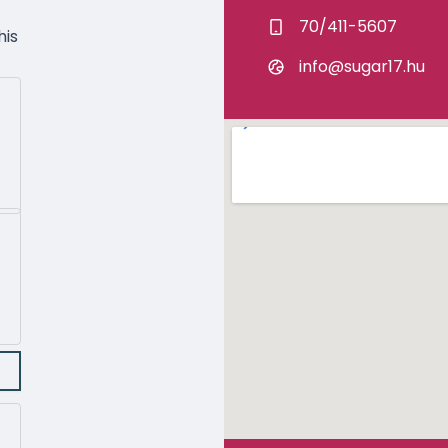
70/411-5607
his
info@sugar17.hu