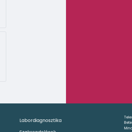
Tele
Labordiagnosztika
Bete
Mind