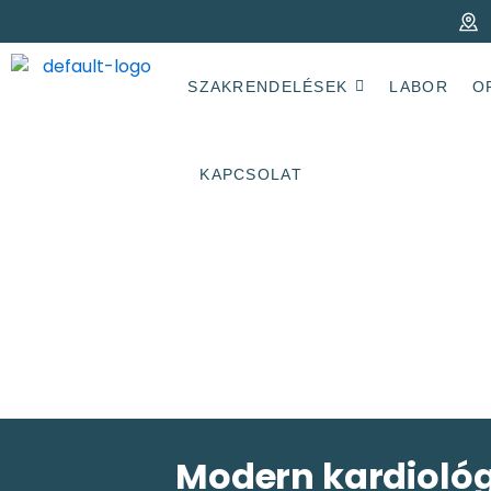
Skip
to
content
SZAKRENDELÉSEK
LABOR
O
KAPCSOLAT
Modern kardiológ