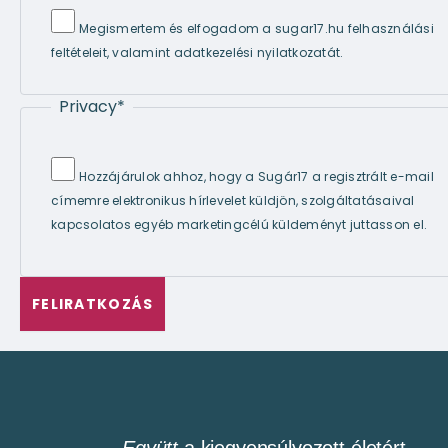
Megismertem és elfogadom a sugar17.hu felhasználási
feltételeit, valamint adatkezelési nyilatkozatát.
Privacy
*
Hozzájárulok ahhoz, hogy a Sugár17 a regisztrált e-mail
címemre elektronikus hírlevelet küldjön, szolgáltatásaival
kapcsolatos egyéb marketingcélú küldeményt juttasson el.