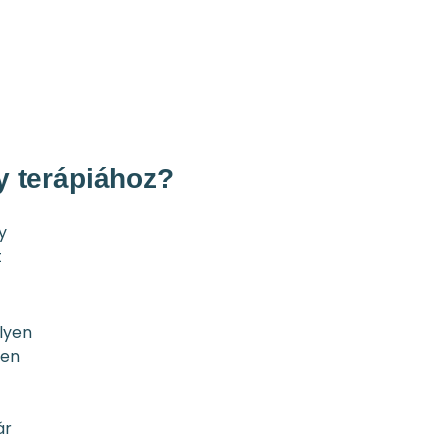
y terápiához?
y
t
ilyen
ben
ár