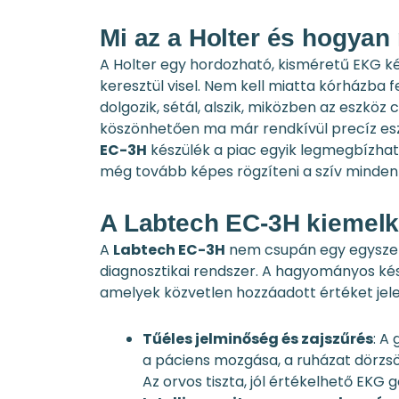
Mi az a Holter és hogya
A Holter egy hordozható, kisméretű EKG ké
keresztül visel. Nem kell miatta kórházba 
dolgozik, sétál, alszik, miközben az eszköz
köszönhetően ma már rendkívül precíz es
EC-3H
készülék a piac egyik legmegbízha
még tovább képes rögzíteni a szív minden 
A Labtech EC-3H kiemelk
A
Labtech EC-3H
nem csupán egy egyszerű
diagnosztikai rendszer. A hagyományos ké
amelyek közvetlen hozzáadott értéket jel
Tűéles jelminőség és zajszűrés
: A 
a páciens mozgása, a ruházat dörzsö
Az orvos tiszta, jól értékelhető EKG 