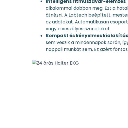
Intelligens ritmuszavar-elemzés
:
alkalommal dobban meg. Ezt a hat
átnézni. A Labtech beépített, meste
az adatokat. Automatikusan csoporto
vagy a veszélyes szüneteket.
Kompakt és kényelmes kialakítá
sem veszik a mindennapok során, így 
nappali munkát sem. Ez azért fontos,