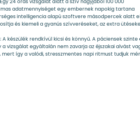
 Egy 24 órás vizsgálat alatt a szív nagyjából 100 000
almas adatmennyiséget egy embernek napokig tartana
rséges intelligencia alapú szoftvere másodpercek alatt e
sítja és kiemeli a gyanús szívveréseket, az extra ütések
s
: A készülék rendkívül kicsi és könnyű. A páciensek szinte
a vizsgálat egyáltalán nem zavarja az éjszakai alvást va
 mert így a valódi, stresszmentes napi ritmust tudjuk mér