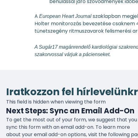
bénulással járó szövődmények időb
A
szaklapban megjele
European Heart Journal
Holter monitorozás bevezetése csaknem 40 
tünetszegény ritmuszavarok felismerési 
A Sugár17 magánrendelő kardiológiai szakrendel
szakorvossal várjuk a pácienseket.
Iratkozzon fel hírlevelünkr
This field is hidden when viewing the form
Next Steps: Sync an Email Add-On
To get the most out of your form, we suggest that you
sync this form with an email add-on. To learn more
about your email add-on options, visit the following p