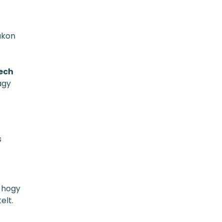
ákon
ech
agy
s
, hogy
elt.