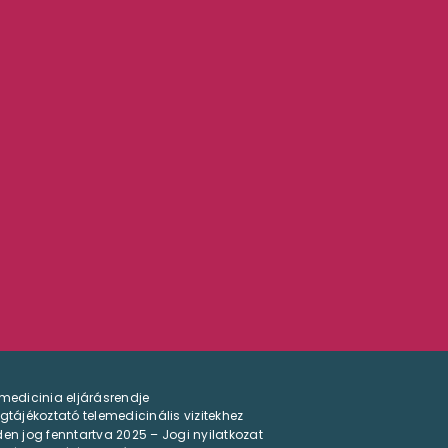
medicinia eljárásrendje
gtájékoztató telemedicinális vizitekhez
en jog fenntartva 2025 – Jogi nyilatkozat