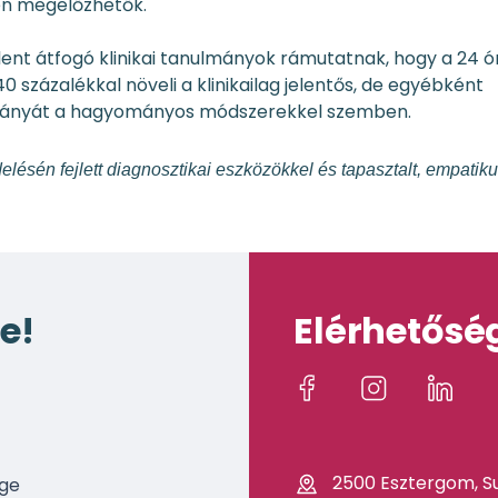
en megelőzhetők.
nt átfogó klinikai tanulmányok rámutatnak, hogy a 24 ó
százalékkal növeli a klinikailag jelentős, de egyébként
arányát a hagyományos módszerekkel szemben.
ésén fejlett diagnosztikai eszközökkel és tapasztalt, empatik
e!
Elérhetősé
2500 Esztergom, Su
age