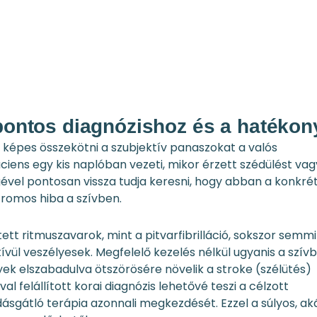
 pontos diagnózishoz és a hatékon
képes összekötni a szubjektív panaszokat a valós
áciens egy kis naplóban vezeti, mikor érzett szédülést vag
ével pontosan vissza tudja keresni, hogy abban a konkré
romos hiba a szívben.
jtett ritmuszavarok, mint a pitvarfibrilláció, sokszor semm
vül veszélyesek. Megfelelő kezelés nélkül ugyanis a szív
ek elszabadulva ötszörösére növelik a stroke (szélütés)
l felállított korai diagnózis lehetővé teszi a célzott
ásgátló terápia azonnali megkezdését. Ezzel a súlyos, ak