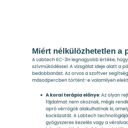
Miért nélkülözhetetlen a
A Labtech EC-3H legnagyobb értéke, hogy 
szívműködéssel. A vizsgálat ideje alatt a p
bedobbanást. Az orvos a szoftver segítség
másodpercben történt-e valamilyen elekt
A korai terápia előnye
: Az olyan re
fájdalmat nem okoznak, mégis rendkí
apró vérrögök alakulhatnak ki, amely
kockázatát. A Labtech technológiájáva
gyógyszeres kezelés vagy a véralvad