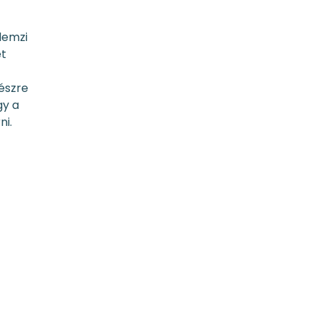
lemzi
et
 észre
gy a
ni.