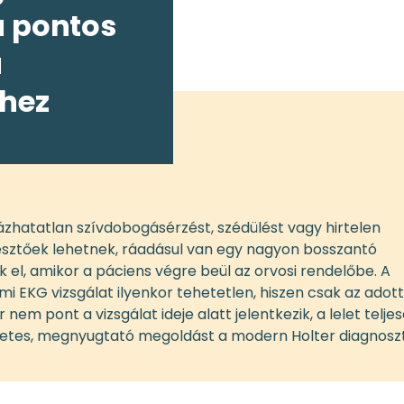
a pontos
a
shez
hatatlan szívdobogásérzést, szédülést vagy hirtelen
jesztőek lehetnek, ráadásul van egy nagyon bosszantó
k el, amikor a páciens végre beül az orvosi rendelőbe. A
 EKG vizsgálat ilyenkor tehetetlen, hiszen csak az adott
 nem pont a vizsgálat ideje alatt jelentkezik, a lelet telje
életes, megnyugtató megoldást a modern Holter diagnoszt