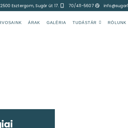
2500 Esztergom, Sugár út 17.
70/411-5607
info@sugar
RVOSAINK
ÁRAK
GALÉRIA
TUDÁSTÁR
RÓLUNK
iai