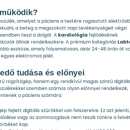
n működik?
szülék, amelyet a páciens a testére ragasztott elektród
feküdni, a beteg a megszokott napi tevékenységeit végzi:
 csendben teszi a dolgát. A
kardiológia
fejlődésének
zközök állnak rendelkezésre. A prémium kategóriás
Labt
tóbb eszköze, amely folyamatosan, akár 24-48 órán át v
egyes elektromos jelét.
edő tudása és előnyei
 rögzítőgép, hanem egy rendkívül magas szintű digitáli
szülékekkel szemben számos olyan előnnyel rendelkezik,
entenek a páciens számára:
gép fejlett digitális szűrőkkel van felszerelve. Ez azt jelenti
lődése vagy az izommozgások nem teszik tönkre a felvét
görbéket kap.