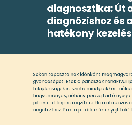
diagnosztika: Út 
diagnózishoz és 
hatékony kezelé
Sokan tapasztalnak időnként megmagyaráz
gyengeséget. Ezek a panaszok rendkívül i
tulajdonságuk is: szinte mindig akkor múlna
hagyományos, néhány percig tartó nyugalmi
pillanatot képes rögzíteni. Ha a ritmuszavar
negatív lesz. Erre a problémára nyújt tök