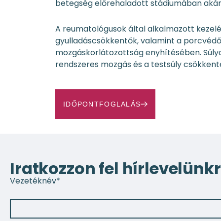
betegség előrehaladott stádiumában akár 
A reumatológusok által alkalmazott kezelé
gyulladáscsökkentők, valamint a porcvédő s
mozgáskorlátozottság enyhítésében. Súlyos
rendszeres mozgás és a testsúly csökkent
IDŐPONTFOGLALÁS
Iratkozzon fel hírlevelünkr
Vezetéknév
*