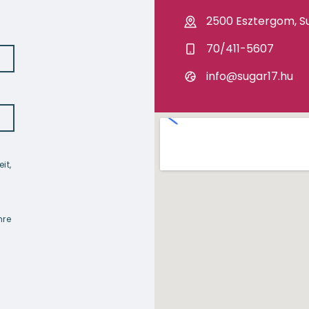
2500 Esztergom, Su
70/411-5607
info@sugar17.hu
it,
mre