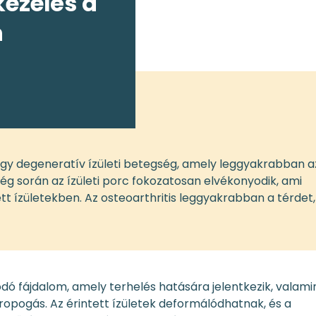
kezelés a
n
 egy degeneratív ízületi betegség, amely leggyakrabban a
ég során az ízületi porc fokozatosan elvékonyodik, ami
tt ízületekben. Az osteoarthritis leggyakrabban a térdet,
dó fájdalom, amely terhelés hatására jelentkezik, valami
opogás. Az érintett ízületek deformálódhatnak, és a