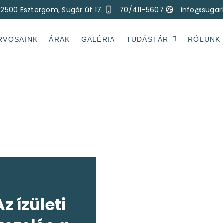
2500 Esztergom, Sugár út 17.
70/411-5607
info@sugar
RVOSAINK
ÁRAK
GALÉRIA
TUDÁSTÁR
RÓLUNK
z ízületi