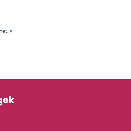
het. A
gek