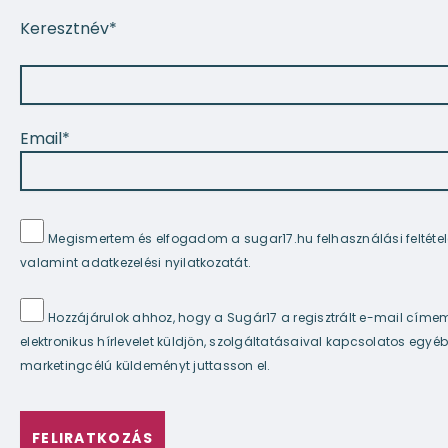
Keresztnév
*
Email
*
Privacy
Megismertem és elfogadom a sugar17.hu felhasználási feltétele
*
valamint adatkezelési nyilatkozatát.
Hozzájárulok ahhoz, hogy a Sugár17 a regisztrált e-mail címe
Privacy
*
elektronikus hírlevelet küldjön, szolgáltatásaival kapcsolatos egyéb
marketingcélú küldeményt juttasson el.