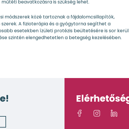
műtéti beavatkozásra is szükség lehet.
si módszerek közé tartoznak a fájdalomcsillapítók,
zerek. A fizioterápia és a gyógytorna segíthet a
abb esetekben ízületi protézis beültetésére is sor kerül
ése szintén elengedhetetlen a betegség kezelésében.
e!
Elérhetősé