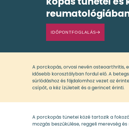
kopás tünetei és 
reumatológiába
IDŐPONTFOGLALÁS
A porckopás, orvosi nevén osteoarthritis,
idősebb korosztályban fordul elő. A betegs
súrlódáshoz és fájdalomhoz vezet az érinte
csípőt, a kéz ízületeit és a gerincet érinti.
A porckopás tünetei közé tartozik a fokozó
mozgás beszűkülése, reggeli merevség és r