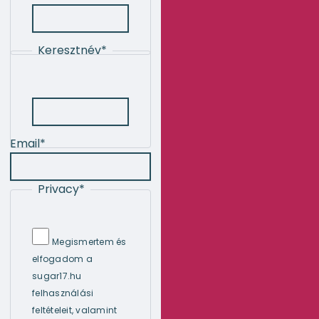
Keresztnév
*
Email
*
Privacy
*
Megismertem és
elfogadom a
sugar17.hu
felhasználási
feltételeit, valamint