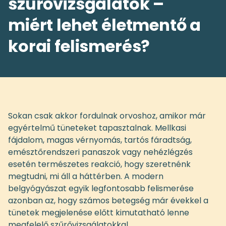
szűrővizsgálatok –
miért lehet életmentő a
korai felismerés?
Sokan csak akkor fordulnak orvoshoz, amikor már
egyértelmű tüneteket tapasztalnak. Mellkasi
fájdalom, magas vérnyomás, tartós fáradtság,
emésztőrendszeri panaszok vagy nehézlégzés
esetén természetes reakció, hogy szeretnénk
megtudni, mi áll a háttérben. A modern
belgyógyászat egyik legfontosabb felismerése
azonban az, hogy számos betegség már évekkel a
tünetek megjelenése előtt kimutatható lenne
megfelelő szűrővizsgálatokkal.