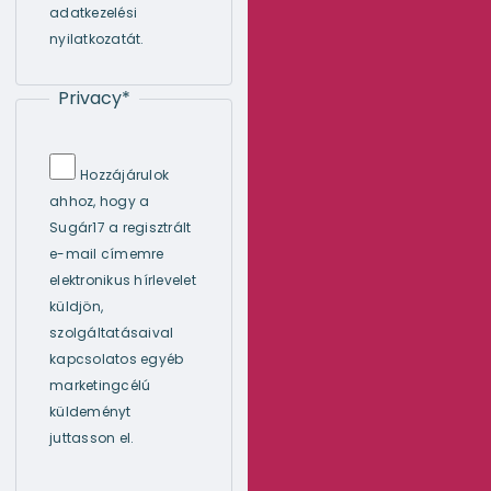
adatkezelési
nyilatkozatát.
Privacy
*
Hozzájárulok
ahhoz, hogy a
Sugár17 a regisztrált
e-mail címemre
elektronikus hírlevelet
küldjön,
szolgáltatásaival
kapcsolatos egyéb
marketingcélú
küldeményt
juttasson el.