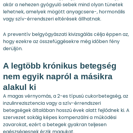
akár a nehezen gyógyuló sebek mind olyan tünetek
lehetnek, amelyek mögött anyagcsere-, hormonális
vagy szív-érrendszeri eltérések állhatnak.
A preventív belgyógyászati kivizsgálás célja éppen az,
hogy ezekre az összefüggésekre még időben fény
derüljön.
A legtöbb krónikus betegség
nem egyik napról a másikra
alakul ki
A magas vérnyomás, a 2-es típusú cukorbetegség, az
inzulinrezisztencia vagy a szív-érrendszeri
betegségek általában hosszú évek alatt fejlődnek ki. A
szervezet sokáig képes kompenzálni a működési
zavarokat, ezért a betegek gyakran teljesen
egészségesnek érzik magukat.