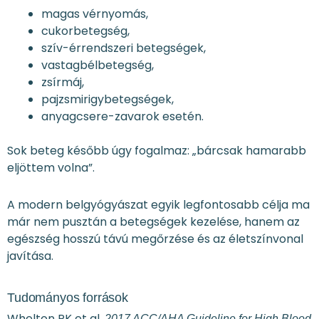
magas vérnyomás,
cukorbetegség,
szív-érrendszeri betegségek,
vastagbélbetegség,
zsírmáj,
pajzsmirigybetegségek,
anyagcsere-zavarok esetén.
Sok beteg később úgy fogalmaz: „bárcsak hamarabb
eljöttem volna”.
A modern belgyógyászat egyik legfontosabb célja ma
már nem pusztán a betegségek kezelése, hanem az
egészség hosszú távú megőrzése és az életszínvonal
javítása.
Tudományos források
Whelton PK et al.
2017 ACC/AHA Guideline for High Blood