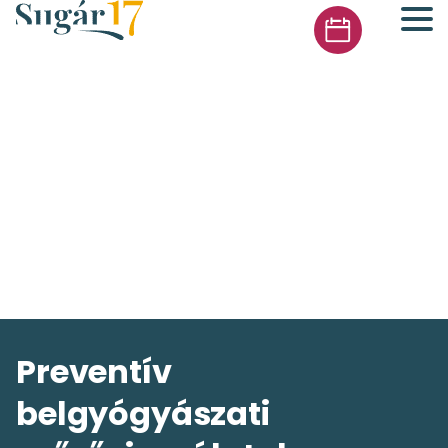
Skip
to
content
Preventív
belgyógyászati