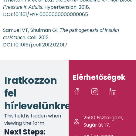
. Hypertension. 2018.
Pressure in Adults
DOI: 10.1161/HYP.0000000000000065
Samuel VT, Shulman GI.
The pathogenesis of insulin
. Cell. 2012.
resistance
DOI: 10.1016/j.cell.2012.02.017
Elérhetőségek
Iratkozzon
fel
hírlevelünkre!
This field is hidden when
2500 Esztergom,
viewing the form
Sugár út 17.
Next Steps: