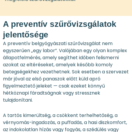
A preventív szűrővizsgálatok
jelentősége
A preventív belgyógyászati szűrővizsgálat nem
egyszerűen „egy labor”. Valójában egy olyan komplex
állapotfelmérés, amely segíthet időben felismerni
azokat az eltéréseket, amelyek később komoly
betegségekhez vezethetnek. Sok esetben a szervezet
már jóval az első panaszok előtt küld apró
figyelmeztető jeleket — csak ezeket könnyű
hétköznapi fáradtságnak vagy stressznek
tulajdonítani.
A tartós kimerültség, a csökkent terhelhetőség, a
vérnyomás-ingadozás, a puffadás, a hasi diszkomfort,
az indokolatlan hízás vagy fogyás, a szédülés vagy