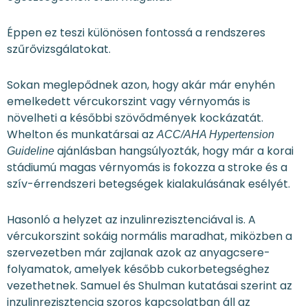
Éppen ez teszi különösen fontossá a rendszeres
szűrővizsgálatokat.
Sokan meglepődnek azon, hogy akár már enyhén
emelkedett vércukorszint vagy vérnyomás is
növelheti a későbbi szövődmények kockázatát.
Whelton és munkatársai az
ACC/AHA Hypertension
ajánlásban hangsúlyozták, hogy már a korai
Guideline
stádiumú magas vérnyomás is fokozza a stroke és a
szív-érrendszeri betegségek kialakulásának esélyét.
Hasonló a helyzet az inzulinrezisztenciával is. A
vércukorszint sokáig normális maradhat, miközben a
szervezetben már zajlanak azok az anyagcsere-
folyamatok, amelyek később cukorbetegséghez
vezethetnek. Samuel és Shulman kutatásai szerint az
inzulinrezisztencia szoros kapcsolatban áll az