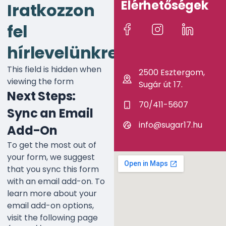
Elérhetőségek
Iratkozzon
fel
hírlevelünkre!
This field is hidden when
2500 Esztergom,
viewing the form
Sugár út 17.
Next Steps:
70/411-5607
Sync an Email
info@sugar17.hu
Add-On
To get the most out of
your form, we suggest
that you sync this form
with an email add-on. To
learn more about your
email add-on options,
visit the following page