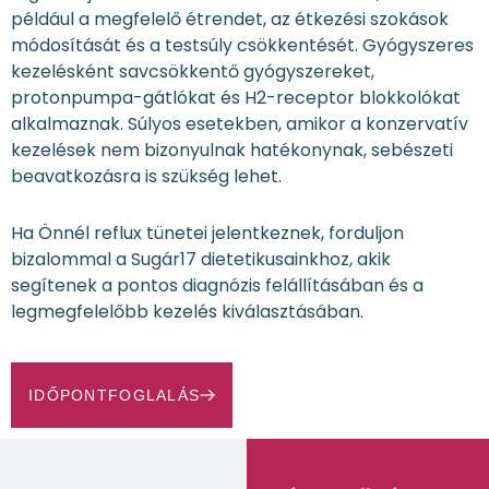
például a megfelelő étrendet, az étkezési szokások
módosítását és a testsúly csökkentését. Gyógyszeres
kezelésként savcsökkentő gyógyszereket,
protonpumpa-gátlókat és H2-receptor blokkolókat
alkalmaznak. Súlyos esetekben, amikor a konzervatív
kezelések nem bizonyulnak hatékonynak, sebészeti
beavatkozásra is szükség lehet.
Ha Önnél reflux tünetei jelentkeznek, forduljon
bizalommal a Sugár17 dietetikusainkhoz, akik
segítenek a pontos diagnózis felállításában és a
legmegfelelőbb kezelés kiválasztásában.
IDŐPONTFOGLALÁS