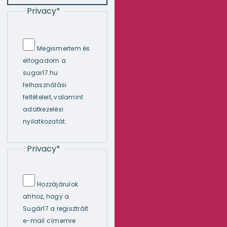
Privacy
*
Megismertem és
elfogadom a
sugar17.hu
felhasználási
feltételeit, valamint
adatkezelési
nyilatkozatát.
Privacy
*
Hozzájárulok
ahhoz, hogy a
Sugár17 a regisztrált
e-mail címemre