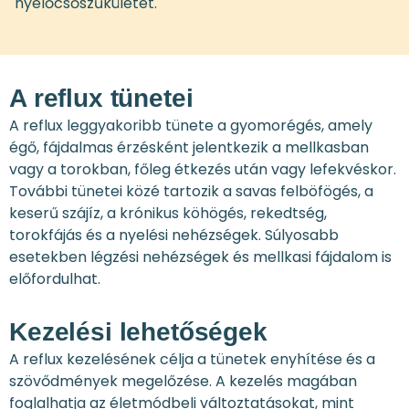
nyelőcsőszűkületet.
A reflux tünetei
A reflux leggyakoribb tünete a gyomorégés, amely
égő, fájdalmas érzésként jelentkezik a mellkasban
vagy a torokban, főleg étkezés után vagy lefekvéskor.
További tünetei közé tartozik a savas felböfögés, a
keserű szájíz, a krónikus köhögés, rekedtség,
torokfájás és a nyelési nehézségek. Súlyosabb
esetekben légzési nehézségek és mellkasi fájdalom is
előfordulhat.
Kezelési lehetőségek
A reflux kezelésének célja a tünetek enyhítése és a
szövődmények megelőzése. A kezelés magában
foglalhatja az életmódbeli változtatásokat, mint