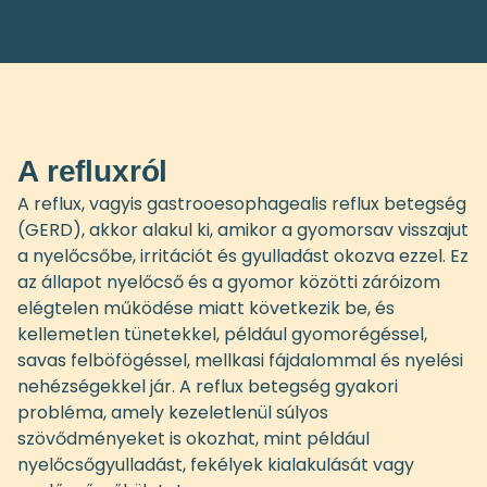
A refluxról
A reflux, vagyis gastrooesophagealis reflux betegség
(GERD), akkor alakul ki, amikor a gyomorsav visszajut
a nyelőcsőbe, irritációt és gyulladást okozva ezzel. Ez
az állapot nyelőcső és a gyomor közötti záróizom
elégtelen működése miatt következik be, és
kellemetlen tünetekkel, például gyomorégéssel,
savas felböfögéssel, mellkasi fájdalommal és nyelési
nehézségekkel jár. A reflux betegség gyakori
probléma, amely kezeletlenül súlyos
szövődményeket is okozhat, mint például
nyelőcsőgyulladást, fekélyek kialakulását vagy