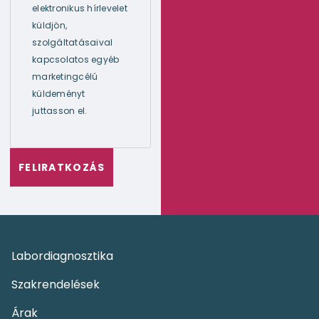
elektronikus hírlevelet
küldjön,
szolgáltatásaival
kapcsolatos egyéb
marketingcélú
küldeményt
juttasson el.
Labordiagnosztika
Szakrendelések
Árak