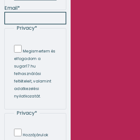
Email
*
Privacy
*
Megismertem és
elfogadom a
sugar17.hu
felhasználási
feltételeit, valamint
adatkezelési
nyilatkozatát.
Privacy
*
Hozzájárulok