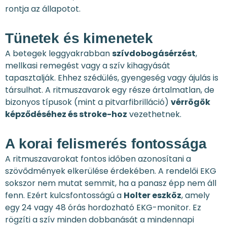
rontja az állapotot.
Tünetek és kimenetek
A betegek leggyakrabban
szívdobogásérzést
,
mellkasi remegést vagy a szív kihagyását
tapasztalják. Ehhez szédülés, gyengeség vagy ájulás is
társulhat. A ritmuszavarok egy része ártalmatlan, de
bizonyos típusok (mint a pitvarfibrilláció)
vérrögök
képződéséhez és stroke-hoz
vezethetnek.
A korai felismerés fontossága
A ritmuszavarokat fontos időben azonosítani a
szövődmények elkerülése érdekében. A rendelői EKG
sokszor nem mutat semmit, ha a panasz épp nem áll
fenn. Ezért kulcsfontosságú a
Holter eszköz
, amely
egy 24 vagy 48 órás hordozható EKG-monitor. Ez
rögzíti a szív minden dobbanását a mindennapi