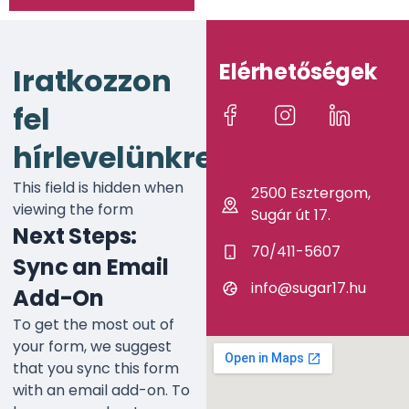
Elérhetőségek
Iratkozzon
fel
hírlevelünkre!
This field is hidden when
2500 Esztergom,
viewing the form
Sugár út 17.
Next Steps:
70/411-5607
Sync an Email
info@sugar17.hu
Add-On
To get the most out of
your form, we suggest
that you sync this form
with an email add-on. To