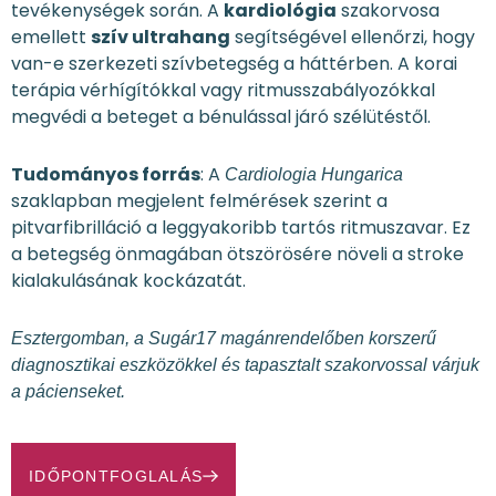
tevékenységek során. A
kardiológia
szakorvosa
emellett
szív ultrahang
segítségével ellenőrzi, hogy
van-e szerkezeti szívbetegség a háttérben. A korai
terápia vérhígítókkal vagy ritmusszabályozókkal
megvédi a beteget a bénulással járó szélütéstől.
Tudományos forrás
: A
Cardiologia Hungarica
szaklapban megjelent felmérések szerint a
pitvarfibrilláció a leggyakoribb tartós ritmuszavar. Ez
a betegség önmagában ötszörösére növeli a stroke
kialakulásának kockázatát.
Esztergomban, a Sugár17 magánrendelőben korszerű
diagnosztikai eszközökkel és tapasztalt szakorvossal várjuk
a pácienseket.
IDŐPONTFOGLALÁS