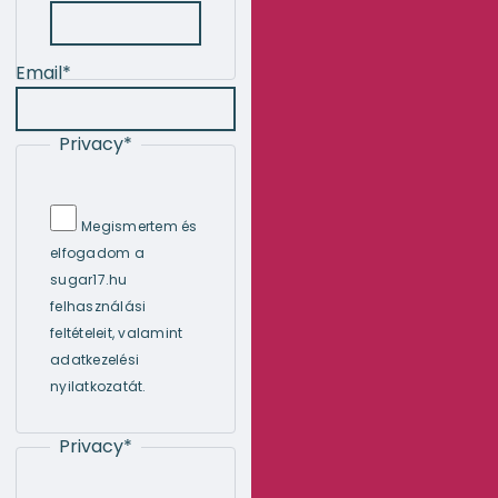
Email
*
Privacy
*
Megismertem és
elfogadom a
sugar17.hu
felhasználási
feltételeit, valamint
adatkezelési
nyilatkozatát.
Privacy
*