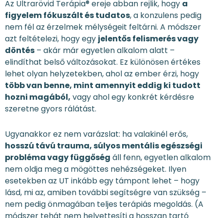
Az Ultrarövid Terápia® ereje abban rejlik, hogy
a
figyelem fókuszált és tudatos
, a konzulens pedig
nem fél az érzelmek mélységeit feltárni. A módszer
azt feltételezi, hogy egy
jelentős felismerés vagy
döntés
– akár már egyetlen alkalom alatt –
elindíthat belső változásokat. Ez különösen értékes
lehet olyan helyzetekben, ahol az ember érzi, hogy
több van benne, mint amennyit eddig ki tudott
hozni magából,
vagy ahol egy konkrét kérdésre
szeretne gyors rálátást.
Ugyanakkor ez nem varázslat: ha valakinél erős,
hosszú távú trauma, súlyos mentális egészségi
probléma vagy függőség
áll fenn, egyetlen alkalom
nem oldja meg a mögöttes nehézségeket. Ilyen
esetekben az UT inkább egy támpont lehet – hogy
lásd, mi az, amiben további segítségre van szükség –
nem pedig önmagában teljes terápiás megoldás. (A
módszer tehát nem helyettesíti a hosszan tartó