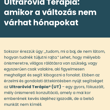
Ultrarövid Terápia:
amikor a változás nem
várhat hónapokat
Sokszor érezzük úgy: „tudom, mi a baj, de nem látom,
hogyan tudnék túljutni rajta.” Lehet, hogy mélyebb
önismeretre, világos rálátásra van szükség, vagy
egyszerűen csak valakire, aki figyelmesen
meghallgat és segít kibogozni a fonalat. Ebben az
érzelmi és gondolati áttekintésben nyújt segítséget
az
Ultrarövid Terápia® (UT)
– egy gyors, fókuszált,
mély önismereti konzultáció, amely a mai kor
emberének kevés idejéhez igazodik, de a belső
munkát nem kíméli.