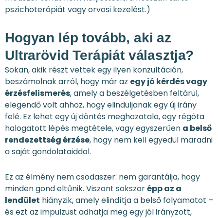
pszichoterápiát vagy orvosi kezelést.)
Hogyan lép tovább, aki az
Ultrarövid Terápiát választja?
Sokan, akik részt vettek egy ilyen konzultáción,
beszámolnak arról, hogy már az
egy jó kérdés vagy
érzésfelismerés
, amely a beszélgetésben feltárul,
elegendő volt ahhoz, hogy elinduljanak egy új irány
felé. Ez lehet egy új döntés meghozatala, egy régóta
halogatott lépés megtétele, vagy egyszerűen
a belső
rendezettség érzése
, hogy nem kell egyedül maradni
a saját gondolataiddal.
Ez az élmény nem csodaszer: nem garantálja, hogy
minden gond eltűnik. Viszont sokszor
épp az a
lendület
hiányzik, amely elindítja a belső folyamatot –
és ezt az impulzust adhatja meg egy jól irányzott,