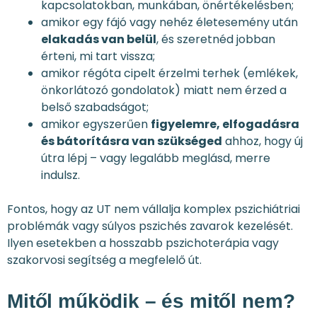
kapcsolatokban, munkában, önértékelésben;
amikor egy fájó vagy nehéz életesemény után
elakadás van belül
, és szeretnéd jobban
érteni, mi tart vissza;
amikor régóta cipelt érzelmi terhek (emlékek,
önkorlátozó gondolatok) miatt nem érzed a
belső szabadságot;
amikor egyszerűen
figyelemre, elfogadásra
és bátorításra van szükséged
ahhoz, hogy új
útra lépj – vagy legalább meglásd, merre
indulsz.
Fontos, hogy az UT nem vállalja komplex pszichiátriai
problémák vagy súlyos pszichés zavarok kezelését.
Ilyen esetekben a hosszabb pszichoterápia vagy
szakorvosi segítség a megfelelő út.
Mitől működik – és mitől nem?