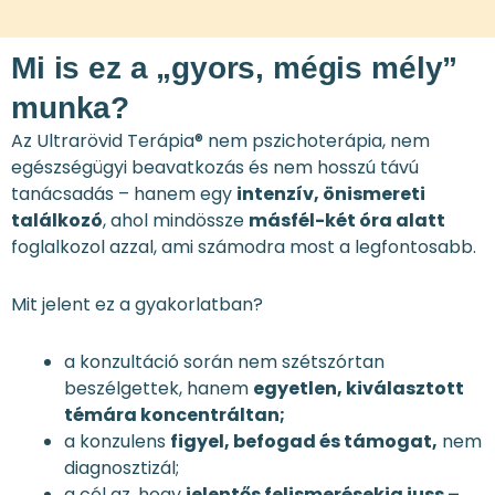
Mi is ez a „gyors, mégis mély”
munka?
Az Ultrarövid Terápia® nem pszichoterápia, nem
egészségügyi beavatkozás és nem hosszú távú
tanácsadás – hanem egy
intenzív, önismereti
találkozó
, ahol mindössze
másfél-két óra alatt
foglalkozol azzal, ami számodra most a legfontosabb.
Mit jelent ez a gyakorlatban?
a konzultáció során nem szétszórtan
beszélgettek, hanem
egyetlen, kiválasztott
témára koncentráltan;
a konzulens
figyel, befogad és támogat,
nem
diagnosztizál;
a cél az, hogy
jelentős felismerésekig juss –