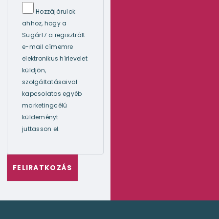
Hozzájárulok
ahhoz, hogy a
Sugár17 a regisztrált
e-mail címemre
elektronikus hírlevelet
küldjön,
szolgáltatásaival
kapcsolatos egyéb
marketingcélú
küldeményt
juttasson el.