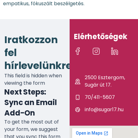
empatikus, fókuszált beszélgetés.
Elérhetőségek
Iratkozzon
fel
hírlevelünkre!
This field is hidden when
2500 Esztergom,
viewing the form
Sugár út 17.
Next Steps:
70/411-5607
Sync an Email
info@sugar17.hu
Add-On
To get the most out of
your form, we suggest
that you sync this form