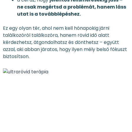
ne csak megértsd a problémát, hanem láss
utat is a továbblépéshez.
Ez egy olyan tér, ahol nem kell hónapokig járni
találkozóról találkozóra, hanem rövid idő alatt
kérdezhetsz, átgondolhatsz és dönthetsz – együtt
azzal, aki abban járatos, hogy ilyen mély belső fókuszt
biztosítson.