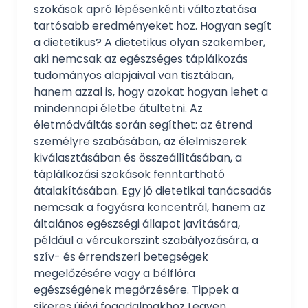
szokások apró lépésenkénti változtatása
tartósabb eredményeket hoz. Hogyan segít
a dietetikus? A dietetikus olyan szakember,
aki nemcsak az egészséges táplálkozás
tudományos alapjaival van tisztában,
hanem azzal is, hogy azokat hogyan lehet a
mindennapi életbe átültetni. Az
életmódváltás során segíthet: az étrend
személyre szabásában, az élelmiszerek
kiválasztásában és összeállításában, a
táplálkozási szokások fenntartható
átalakításában. Egy jó dietetikai tanácsadás
nemcsak a fogyásra koncentrál, hanem az
általános egészségi állapot javítására,
például a vércukorszint szabályozására, a
szív- és érrendszeri betegségek
megelőzésére vagy a bélflóra
egészségének megőrzésére. Tippek a
sikeres újévi fogadalmakhoz Legyen