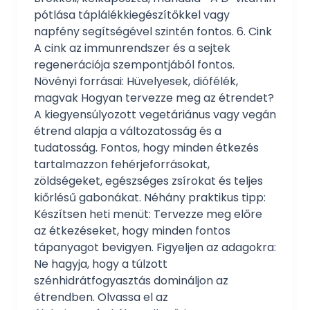
pótlása táplálékkiegészítőkkel vagy
napfény segítségével szintén fontos. 6. Cink
A cink az immunrendszer és a sejtek
regenerációja szempontjából fontos.
Növényi forrásai: Hüvelyesek, diófélék,
magvak Hogyan tervezze meg az étrendet?
A kiegyensúlyozott vegetáriánus vagy vegán
étrend alapja a változatosság és a
tudatosság. Fontos, hogy minden étkezés
tartalmazzon fehérjeforrásokat,
zöldségeket, egészséges zsírokat és teljes
kiőrlésű gabonákat. Néhány praktikus tipp:
Készítsen heti menüt: Tervezze meg előre
az étkezéseket, hogy minden fontos
tápanyagot bevigyen. Figyeljen az adagokra:
Ne hagyja, hogy a túlzott
szénhidrátfogyasztás domináljon az
étrendben. Olvassa el az