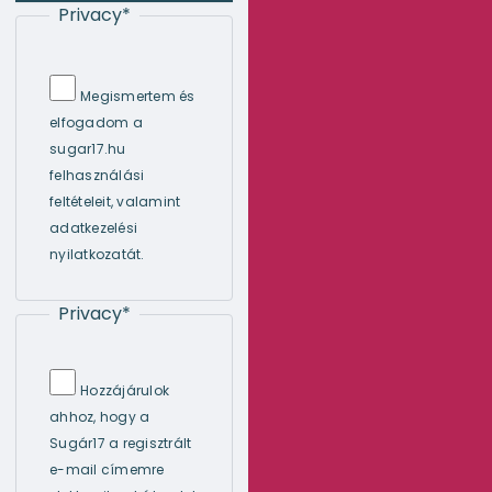
Privacy
*
Megismertem és
elfogadom a
sugar17.hu
felhasználási
feltételeit, valamint
adatkezelési
nyilatkozatát.
Privacy
*
Hozzájárulok
ahhoz, hogy a
Sugár17 a regisztrált
e-mail címemre