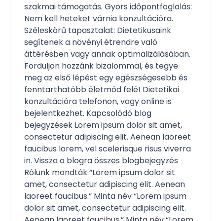
szakmai támogatás. Gyors időpontfoglalás:
Nem kell heteket várnia konzultációra.
Széleskörű tapasztalat: Dietetikusaink
segítenek a növényi étrendre való
áttérésben vagy annak optimalizálásában.
Forduljon hozzánk bizalommal, és tegye
meg az első lépést egy egészségesebb és
fenntarthatóbb életmód felé! Dietetikai
konzultációra telefonon, vagy online is
bejelentkezhet. Kapcsolódó blog
bejegyzések Lorem ipsum dolor sit amet,
consectetur adipiscing elit. Aenean laoreet
faucibus lorem, vel scelerisque risus viverra
in. Vissza a blogra összes blogbejegyzés
Rólunk mondták “Lorem ipsum dolor sit
amet, consectetur adipiscing elit. Aenean
laoreet faucibus.” Minta név “Lorem ipsum
dolor sit amet, consectetur adipiscing elit.
Aenean laoreet faucibus.” Minta név “Lorem