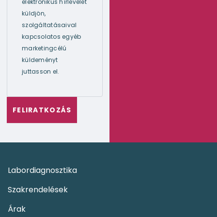
elektronikus hírlevelet
küldjön,
szolgáltatásaival
kapcsolatos egyéb
marketingcélú
küldeményt
juttasson el.
Labordiagnosztika
Szakrendelések
Árak