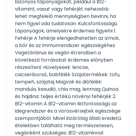
bizonyos tápanyagokat, például a B12-
vitamint, vasat vagy fehérjét nehezebb
lehet megfelelő mennyiségben bevinni, ha
nem figyel oda tudatosan. Kulcsfontosságú
tápanyagok, amelyekre érdemes figyelni 1.
Fehérje A fehérje elengedhetetlen az izmok,
a bőr és az immunrendszer egészségéhez.
Vegetáriánus és vegán étrendben a
következő forrásokat érdemes előnyben
részesíteni: Hüvelyesek: lencse,
csicseriborsó, babfélék Szójatermékek: tofu,
tempeh, szójatej Magvak és diófélék:
mandula, kesudió, chia mag, lenmag Quinoa
és hajdina: teljes értékű növényi fehérjék 2.
B12-vitamin A B12-vitamin létfontosságú az
idegrendszer és a vörösvérsejtek egészsége
szempontjából. Mivel kizárólag állati eredetű
ételekben található meg természetesen,
vegánként szükséges: B12-vitaminnal