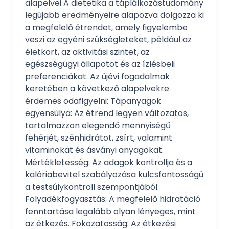
alapelvei A dietetika a táplálkozástudomány
legújabb eredményeire alapozva dolgozza ki
a megfelelő étrendet, amely figyelembe
veszi az egyéni szükségleteket, például az
életkort, az aktivitási szintet, az
egészségügyi állapotot és az ízlésbeli
preferenciákat. Az újévi fogadalmak
keretében a következő alapelvekre
érdemes odafigyelni: Tápanyagok
egyensúlya: Az étrend legyen változatos,
tartalmazzon elegendő mennyiségű
fehérjét, szénhidrátot, zsírt, valamint
vitaminokat és ásványi anyagokat.
Mértékletesség: Az adagok kontrollja és a
kalóriabevitel szabályozása kulcsfontosságú
a testsúlykontroll szempontjából.
Folyadékfogyasztás: A megfelelő hidratáció
fenntartása legalább olyan lényeges, mint
az étkezés. Fokozatosság: Az étkezési