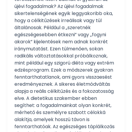
újévi fogadalmak? Az újévi fogadalmak
sikertelenségének egyik leggyakoribb oka,
hogy a célkitűzések irreálisak vagy túl
általánosak. Például a „szeretnék
egészségesebben étkezni” vagy „fogyni
akarok” kijelentések nem adnak konkrét
iránymutatást. Ezen túlmenően, sokan
radikális változtatásokkal próbálkoznak,
mint például egy szigorú diéta vagy extrém
edzésprogram. Ezek a módszerek gyakran
fenntarthatatlanok, ami gyors visszaesést
eredményeznek. A sikeres életmódváltás
alapja a reális célkitűzés és a fokozatosság
elve. A dietetikus szakember ebben
segíthet: a fogadalmainkat olyan konkrét,
mérhető és személyre szabott célokká
alakítja, amelyek hosszú távon is
fenntarthatóak. Az egészséges táplálkozás