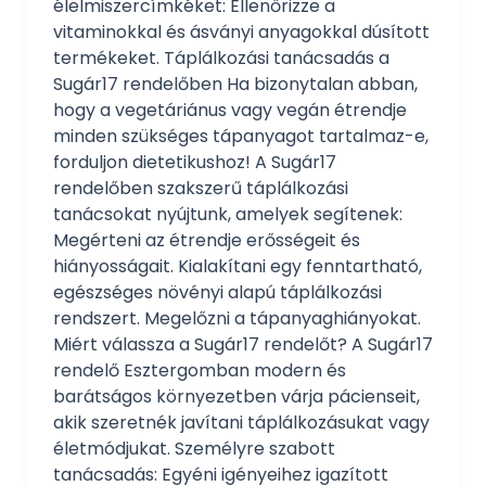
élelmiszercímkéket: Ellenőrizze a
vitaminokkal és ásványi anyagokkal dúsított
termékeket. Táplálkozási tanácsadás a
Sugár17 rendelőben Ha bizonytalan abban,
hogy a vegetáriánus vagy vegán étrendje
minden szükséges tápanyagot tartalmaz-e,
forduljon dietetikushoz! A Sugár17
rendelőben szakszerű táplálkozási
tanácsokat nyújtunk, amelyek segítenek:
Megérteni az étrendje erősségeit és
hiányosságait. Kialakítani egy fenntartható,
egészséges növényi alapú táplálkozási
rendszert. Megelőzni a tápanyaghiányokat.
Miért válassza a Sugár17 rendelőt? A Sugár17
rendelő Esztergomban modern és
barátságos környezetben várja pácienseit,
akik szeretnék javítani táplálkozásukat vagy
életmódjukat. Személyre szabott
tanácsadás: Egyéni igényeihez igazított