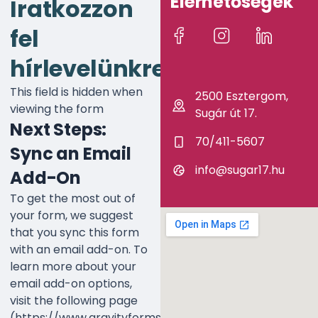
Elérhetőségek
Iratkozzon
fel
hírlevelünkre!
This field is hidden when
2500 Esztergom,
viewing the form
Sugár út 17.
Next Steps:
70/411-5607
Sync an Email
info@sugar17.hu
Add-On
To get the most out of
your form, we suggest
that you sync this form
with an email add-on. To
learn more about your
email add-on options,
visit the following page
(https://www.gravityforms.com/the-