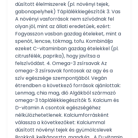
dúsított élelmiszerek (pl. növényi tejek,
gabonapelyhek) Táplálékkiegészítők 3. Vas
A növényi vasforrások nem szívódnak fel
olyan jól, mint az állati eredetűek, ezért:
Fogyasszon vasban gazdag ételeket, mint a
spenót, lencse, tökmag, tofu. Kombinálja
ezeket C-vitaminban gazdag ételekkel (pl.
citrusfélék, paprika), hogy javítsa a
felszívódást. 4. Omega-3 zsírsavak Az
omega-3 zsírsavak fontosak az agy és a
szív egészsége szempontjából. Vegán
étrendben a következő források ajánlottak:
Lenmag, chia mag, dió Algákból származó
omega-3 táplálékkiegészítők 5. Kalcium és
D-vitamin A csontok egészségéhez
nélkülözhetetlenek. Kalciumforrásként
válassza a következőket: Kalciummal
dúsított növényi tejek és gyümölcslevek
Brokkoli, kelkáposzta, mandula A D-vitamin