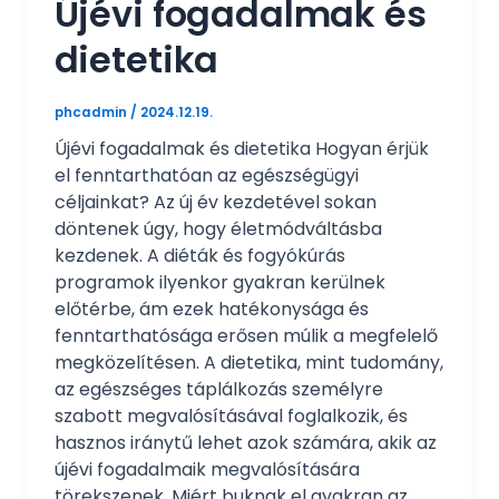
Újévi fogadalmak és
dietetika
phcadmin
/
2024.12.19.
Újévi fogadalmak és dietetika Hogyan érjük
el fenntarthatóan az egészségügyi
céljainkat? Az új év kezdetével sokan
döntenek úgy, hogy életmódváltásba
kezdenek. A diéták és fogyókúrás
programok ilyenkor gyakran kerülnek
előtérbe, ám ezek hatékonysága és
fenntarthatósága erősen múlik a megfelelő
megközelítésen. A dietetika, mint tudomány,
az egészséges táplálkozás személyre
szabott megvalósításával foglalkozik, és
hasznos iránytű lehet azok számára, akik az
újévi fogadalmaik megvalósítására
törekszenek. Miért buknak el gyakran az