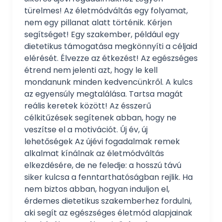
türelmes! Az életmódváltás egy folyamat,
nem egy pillanat alatt történik. Kérjen
segítséget! Egy szakember, például egy
dietetikus támogatása megkönnyíti a céljaid
elérését. Élvezze az étkezést! Az egészséges
étrend nem jelenti azt, hogy le kell
mondanunk minden kedvencünkről. A kulcs
az egyensúly megtalálása. Tartsa magát
reális keretek között! Az ésszerű
célkitűzések segítenek abban, hogy ne
veszítse el a motivációt. Új év, új
lehetőségek Az újévi fogadalmak remek
alkalmat kínálnak az életmódváltás
elkezdésére, de ne feledje: a hosszú távú
siker kulcsa a fenntarthatóságban rejlik. Ha
nem biztos abban, hogyan induljon el,
érdemes dietetikus szakemberhez fordulni,
aki segít az egészséges életmód alapjainak