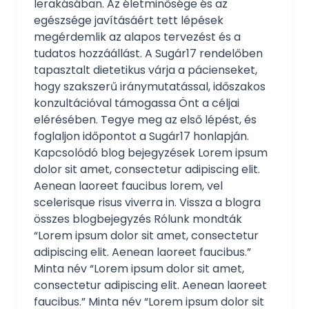
lerakásában. Az életminősége és az
egészsége javításáért tett lépések
megérdemlik az alapos tervezést és a
tudatos hozzáállást. A Sugár17 rendelőben
tapasztalt dietetikus várja a pácienseket,
hogy szakszerű iránymutatással, időszakos
konzultációval támogassa Önt a céljai
elérésében. Tegye meg az első lépést, és
foglaljon időpontot a Sugár17 honlapján.
Kapcsolódó blog bejegyzések Lorem ipsum
dolor sit amet, consectetur adipiscing elit.
Aenean laoreet faucibus lorem, vel
scelerisque risus viverra in. Vissza a blogra
összes blogbejegyzés Rólunk mondták
“Lorem ipsum dolor sit amet, consectetur
adipiscing elit. Aenean laoreet faucibus.”
Minta név “Lorem ipsum dolor sit amet,
consectetur adipiscing elit. Aenean laoreet
faucibus.” Minta név “Lorem ipsum dolor sit