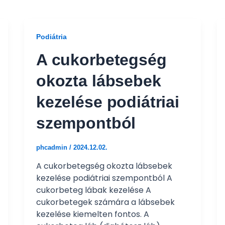
Podiátria
A cukorbetegség
okozta lábsebek
kezelése podiátriai
szempontból
phcadmin
/
2024.12.02.
A cukorbetegség okozta lábsebek
kezelése podiátriai szempontból A
cukorbeteg lábak kezelése A
cukorbetegek számára a lábsebek
kezelése kiemelten fontos. A