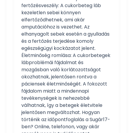
fertőzésveszély: A cukorbeteg láb
kezeletlen sebei könnyen
elfertőződhetnek, ami akár
amputációhoz is vezethet. Az
elhanyagolt sebek esetén a gyulladás
és a fertőzés terjedése komoly
egészségügyi kockázatot jelent.
Életminőség romlása: A cukorbetegek
lábproblémái fájdalmat és
mozgásban való korlátozottságot
okozhatnak, jelentősen rontva a
páciensek életminőségét. A fokozott
fájdalom miatt a mindennapi
tevékenységek is nehezebbé
válhatnak, így a betegek életvitele
jelentősen megváltozhat. Hogyan
történik az időpontfoglalás a Sugár17-
ben? Online, telefonon, vagy akár