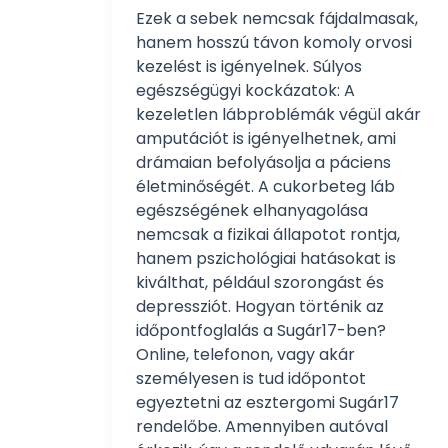
Ezek a sebek nemcsak fájdalmasak,
hanem hosszú távon komoly orvosi
kezelést is igényelnek. Súlyos
egészségügyi kockázatok: A
kezeletlen lábproblémák végül akár
amputációt is igényelhetnek, ami
drámaian befolyásolja a páciens
életminőségét. A cukorbeteg láb
egészségének elhanyagolása
nemcsak a fizikai állapotot rontja,
hanem pszichológiai hatásokat is
kiválthat, például szorongást és
depressziót. Hogyan történik az
időpontfoglalás a Sugár17-ben?
Online, telefonon, vagy akár
személyesen is tud időpontot
egyeztetni az esztergomi Sugár17
rendelőbe. Amennyiben autóval