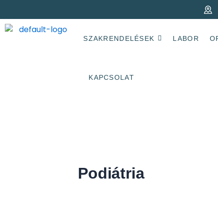
Skip
to
content
SZAKRENDELÉSEK
LABOR
O
KAPCSOLAT
Podiátria