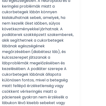
láb egészségében. A neuropátia és a
keringési problémák miatt a
cukorbetegek lábán könnyen
kialakulhatnak sebek, amelyek, ha
nem kezelik őket időben, súlyos
következményekkel járhatnak. A
podiáterek szakképzett szakemberek,
akik segíthetnek a cukorbetegek
lábának egészségének
megőrzésében (diabétesz láb), és
kulcsszerepet játszanak a
lábproblémák megelőzésében és
kezelésében. A podiáter szerepe A
cukorbetegek lábának állapota
különösen fontos, mivel a betegség
miatt fellépő érzéketlenség vagy
csökkent vérkeringés miatt a
páciensek gyakran nem érzékelik a
lábukon lévő kisebb sebeket vagy