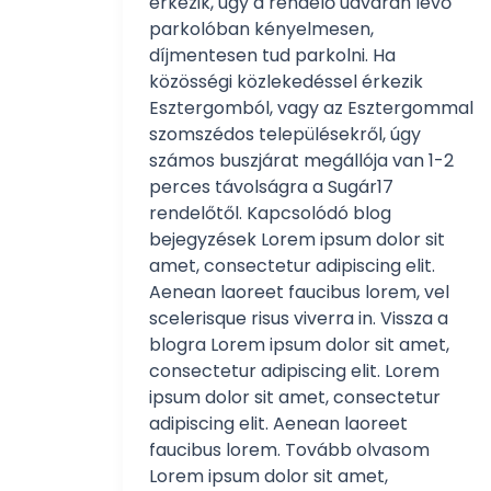
érkezik, úgy a rendelő udvarán lévő
parkolóban kényelmesen,
díjmentesen tud parkolni. Ha
közösségi közlekedéssel érkezik
Esztergomból, vagy az Esztergommal
szomszédos településekről, úgy
számos buszjárat megállója van 1-2
perces távolságra a Sugár17
rendelőtől. Kapcsolódó blog
bejegyzések Lorem ipsum dolor sit
amet, consectetur adipiscing elit.
Aenean laoreet faucibus lorem, vel
scelerisque risus viverra in. Vissza a
blogra Lorem ipsum dolor sit amet,
consectetur adipiscing elit. Lorem
ipsum dolor sit amet, consectetur
adipiscing elit. Aenean laoreet
faucibus lorem. Tovább olvasom
Lorem ipsum dolor sit amet,