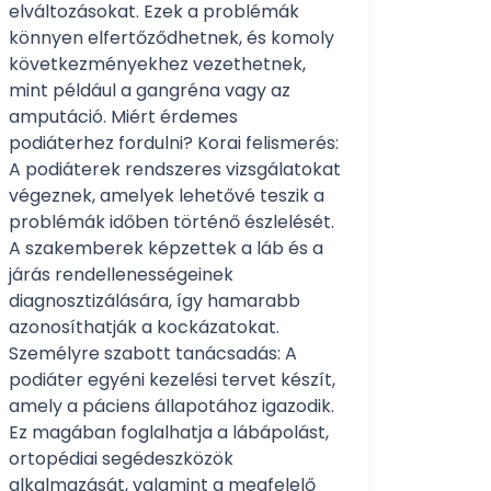
elváltozásokat. Ezek a problémák
könnyen elfertőződhetnek, és komoly
következményekhez vezethetnek,
mint például a gangréna vagy az
amputáció. Miért érdemes
podiáterhez fordulni? Korai felismerés:
A podiáterek rendszeres vizsgálatokat
végeznek, amelyek lehetővé teszik a
problémák időben történő észlelését.
A szakemberek képzettek a láb és a
járás rendellenességeinek
diagnosztizálására, így hamarabb
azonosíthatják a kockázatokat.
Személyre szabott tanácsadás: A
podiáter egyéni kezelési tervet készít,
amely a páciens állapotához igazodik.
Ez magában foglalhatja a lábápolást,
ortopédiai segédeszközök
alkalmazását, valamint a megfelelő