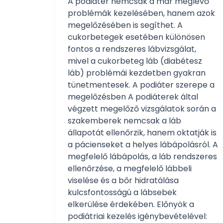
A podiáter nemcsak a már meglévő
problémák kezelésében, hanem azok
megelőzésében is segíthet. A
cukorbetegek esetében különösen
fontos a rendszeres lábvizsgálat,
mivel a cukorbeteg láb (diabétesz
láb) problémái kezdetben gyakran
tünetmentesek. A podiáter szerepe a
megelőzésben A podiáterek által
végzett megelőző vizsgálatok során a
szakemberek nemcsak a láb
állapotát ellenőrzik, hanem oktatják is
a pácienseket a helyes lábápolásról. A
megfelelő lábápolás, a láb rendszeres
ellenőrzése, a megfelelő lábbeli
viselése és a bőr hidratálása
kulcsfontosságú a lábsebek
elkerülése érdekében. Előnyök a
podiátriai kezelés igénybevételével: