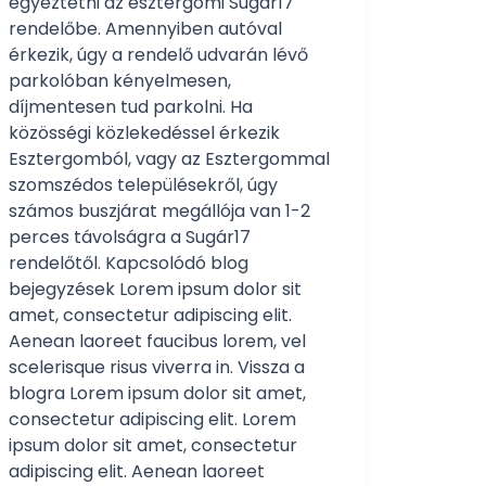
egyeztetni az esztergomi Sugár17
rendelőbe. Amennyiben autóval
érkezik, úgy a rendelő udvarán lévő
parkolóban kényelmesen,
díjmentesen tud parkolni. Ha
közösségi közlekedéssel érkezik
Esztergomból, vagy az Esztergommal
szomszédos településekről, úgy
számos buszjárat megállója van 1-2
perces távolságra a Sugár17
rendelőtől. Kapcsolódó blog
bejegyzések Lorem ipsum dolor sit
amet, consectetur adipiscing elit.
Aenean laoreet faucibus lorem, vel
scelerisque risus viverra in. Vissza a
blogra Lorem ipsum dolor sit amet,
consectetur adipiscing elit. Lorem
ipsum dolor sit amet, consectetur
adipiscing elit. Aenean laoreet