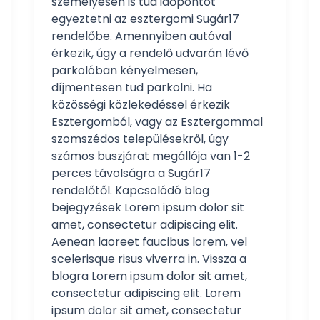
személyesen is tud időpontot
egyeztetni az esztergomi Sugár17
rendelőbe. Amennyiben autóval
érkezik, úgy a rendelő udvarán lévő
parkolóban kényelmesen,
díjmentesen tud parkolni. Ha
közösségi közlekedéssel érkezik
Esztergomból, vagy az Esztergommal
szomszédos településekről, úgy
számos buszjárat megállója van 1-2
perces távolságra a Sugár17
rendelőtől. Kapcsolódó blog
bejegyzések Lorem ipsum dolor sit
amet, consectetur adipiscing elit.
Aenean laoreet faucibus lorem, vel
scelerisque risus viverra in. Vissza a
blogra Lorem ipsum dolor sit amet,
consectetur adipiscing elit. Lorem
ipsum dolor sit amet, consectetur