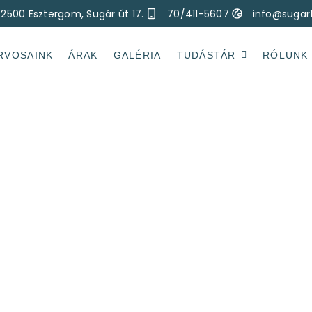
2500 Esztergom, Sugár út 17.
70/411-5607
info@sugar
RVOSAINK
ÁRAK
GALÉRIA
TUDÁSTÁR
RÓLUNK