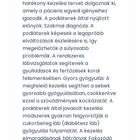
hatékony kezelési tervet dolgoznak ki,
amely a páciens egyedi igényeihez
igazodik. A podiáterek által nyújtott
előnyök: Szakmai diagnózis: A
podiáterek képesek a legapróbb
elváltozások észlelésére is, így
megelőzhetők a súlyosabb
problémák. A rendszeres
lábvizsgálatok segítenek a
gyulladások és fertőzések korai
felismerésében. Gyors gyógyulás: A
megfelelő kezelés segíthet a sebek
gyorsabb gyógyulásában, csökkentve
ezzel a szövődmények kockázatát. A
podiáterek által javasolt kezelési
módszerek gyakran felgyorsítják a
cukorbeteg láb (diabétesz láb)
gyógyulási folyamatát. A kezelés
elmaradásának hátrányai: Fokozódó