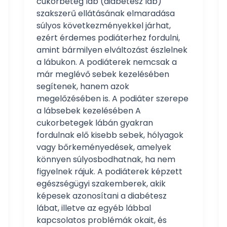
cukorbeteg láb (diabétesz láb)
szakszerű ellátásának elmaradása
súlyos következményekkel járhat,
ezért érdemes podiáterhez fordulni,
amint bármilyen elváltozást észlelnek
a lábukon. A podiáterek nemcsak a
már meglévő sebek kezelésében
segítenek, hanem azok
megelőzésében is. A podiáter szerepe
a lábsebek kezelésében A
cukorbetegek lábán gyakran
fordulnak elő kisebb sebek, hólyagok
vagy bőrkeményedések, amelyek
könnyen súlyosbodhatnak, ha nem
figyelnek rájuk. A podiáterek képzett
egészségügyi szakemberek, akik
képesek azonosítani a diabétesz
lábat, illetve az egyéb lábbal
kapcsolatos problémák okait, és