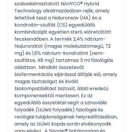
szabadalmaztatott NAHYCO® Hybrid
Technology alkalmazásában rejlik, amely
lehetővé teszi a hialuronsav (HA) és a
kondroitin-szulfát (CS) egyedülálló
kombinációját egyetlen steril, előretöltött
fecskendőben. A termék 2,4% nátrium-
hialuronátot (magas molekulatömegű, 72
mg) és 1,6% nátrium-kondroitint (nem-
szulfátos, 48 mg) tartalmaz 3 ml fiziológiás
oldatban. Mindkét összetevőt
biofermentációs eljárással állítják elő, amely
magas tisztaságot és kiváló
biokompatibilitást biztosít, állati eredetű
komponensektől mentesen. Ez az
egyedülálló összetétel segít a szinoviális
folyadék (ízületi folyadék) fiziológiai és
reológiai tulajdonságainak helyreállításában,
amely az ízületi kopás során elvékonyodik
vagy elvész. A Sinogel® hatásossága és