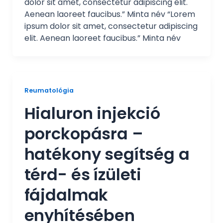
dolor sit amet, consectetur adipiscing elit.
Aenean laoreet faucibus.” Minta név “Lorem
ipsum dolor sit amet, consectetur adipiscing
elit. Aenean laoreet faucibus.” Minta név
Reumatológia
Hialuron injekció
porckopásra –
hatékony segítség a
térd- és ízületi
fájdalmak
enyhítésében