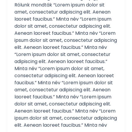
Rólunk mondták “Lorem ipsum dolor sit
amet, consectetur adipiscing elit. Aenean
laoreet faucibus.” Minta név “Lorem ipsum
dolor sit amet, consectetur adipiscing elit.
Aenean laoreet faucibus.” Minta név “Lorem
ipsum dolor sit amet, consectetur adipiscing
elit. Aenean laoreet faucibus.” Minta név
“Lorem ipsum dolor sit amet, consectetur
adipiscing elit. Aenean laoreet faucibus.”
Minta név “Lorem ipsum dolor sit amet,
consectetur adipiscing elit. Aenean laoreet
faucibus.” Minta név “Lorem ipsum dolor sit
amet, consectetur adipiscing elit. Aenean
laoreet faucibus.” Minta név “Lorem ipsum
dolor sit amet, consectetur adipiscing elit.
Aenean laoreet faucibus.” Minta név “Lorem
ipsum dolor sit amet, consectetur adipiscing
elit. Aenean laoreet faucibus.” Minta név