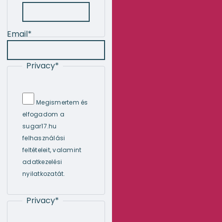
Email
*
Privacy
*
Megismertem és
elfogadom a
sugar17.hu
felhasználási
feltételeit, valamint
adatkezelési
nyilatkozatát.
Privacy
*