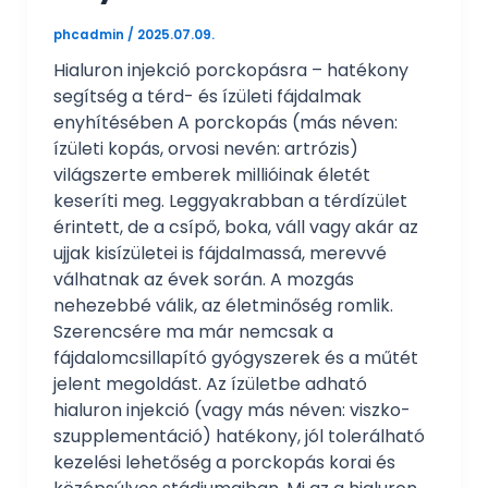
phcadmin
/
2025.07.09.
Hialuron injekció porckopásra – hatékony
segítség a térd- és ízületi fájdalmak
enyhítésében A porckopás (más néven:
ízületi kopás, orvosi nevén: artrózis)
világszerte emberek millióinak életét
keseríti meg. Leggyakrabban a térdízület
érintett, de a csípő, boka, váll vagy akár az
ujjak kisízületei is fájdalmassá, merevvé
válhatnak az évek során. A mozgás
nehezebbé válik, az életminőség romlik.
Szerencsére ma már nemcsak a
fájdalomcsillapító gyógyszerek és a műtét
jelent megoldást. Az ízületbe adható
hialuron injekció (vagy más néven: viszko-
szupplementáció) hatékony, jól tolerálható
kezelési lehetőség a porckopás korai és