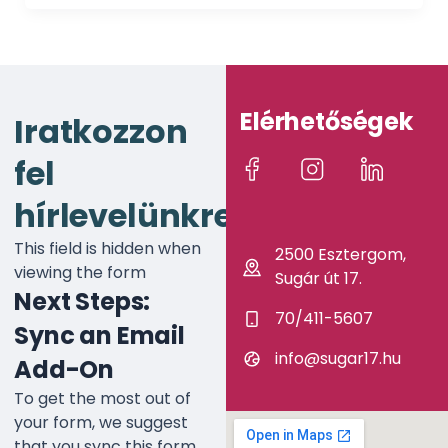
Elérhetőségek
Iratkozzon
fel
hírlevelünkre!
This field is hidden when
2500 Esztergom,
viewing the form
Sugár út 17.
Next Steps:
70/411-5607
Sync an Email
info@sugar17.hu
Add-On
To get the most out of
your form, we suggest
that you sync this form