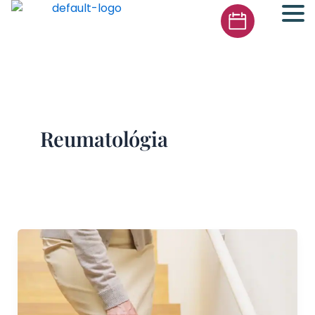
Skip
to
content
Reumatológia