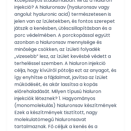
középsúlyos stádiumaiban. Mi az a hialuron
injekció? A hialuronsav (hyaluronsav vagy
angolul: hyaluronic acid) természetesen is
jelen van az ízületekben, és fontos szerepet
játszik a kenésben, ütéscsillapításban és a
porc védelmében. A porckopással együtt
azonban a hialuronsav mennyisége és
minősége csökken, az ízületi folyadék
„vizesebb” lesz, az ízület kevésbé védett a
terheléssel szemben. A hialuron injekció
célja, hogy kívülről pótolja ezt az anyagot, és
így enyhítse a fájdalmat, javítsa az ízület
működését, és akár lassítsa a kopás
előrehaladását. Milyen típusú hialuron
injekciók léteznek? 1. Hagyományos
(monomolekulás) hialuronsav készítmények
Ezek a készítmények tisztított, nagy
molekulatömegű hialuronsavat
tartalmaznak. Fő céljuk a kenés és a