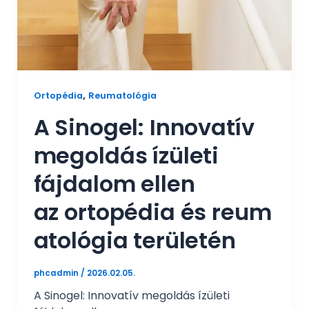
,
Ortopédia
Reumatológia
A Sinogel: Innovatív
megoldás ízületi
fájdalom ellen
az ortopédia és reum
atológia területén
phcadmin
/
2026.02.05.
A Sinogel: Innovatív megoldás ízületi