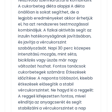
felszívódó szénhidráttal is kombinálni.
A cukorbeteg diéta alapjai A diéta
önállóan is sokat segíthet, de a
legjobb eredményeket akkor érhetjük
el, ha azt rendszeres testmozgással
kombináljuk. A fizikai aktivitás segít az
inzulin hatékonyságának javításában,
és javítja a vércukorszint
szabályozását. Napi 30 perc közepes
intenzitású mozgás, mint séta,
biciklizés vagy úszás már nagy
változást hozhat. Fontos tanácsok
cukorbetegek számára: Étkezések
időzítése: A naponta többszöri, kisebb
étkezések elősegítik a stabil
vércukorszintet. Ne hagyd ki a reggelit:
A reggeli kifejezetten fontos, mivel
elindítja az anyagcserét és segít
stabilizálni a vércukorszintet a nap