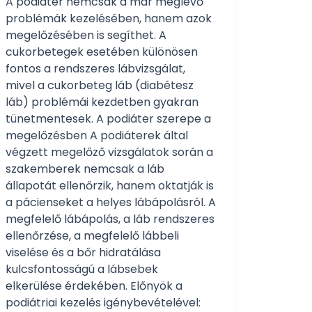
A podiáter nemcsak a már meglévő
problémák kezelésében, hanem azok
megelőzésében is segíthet. A
cukorbetegek esetében különösen
fontos a rendszeres lábvizsgálat,
mivel a cukorbeteg láb (diabétesz
láb) problémái kezdetben gyakran
tünetmentesek. A podiáter szerepe a
megelőzésben A podiáterek által
végzett megelőző vizsgálatok során a
szakemberek nemcsak a láb
állapotát ellenőrzik, hanem oktatják is
a pácienseket a helyes lábápolásról. A
megfelelő lábápolás, a láb rendszeres
ellenőrzése, a megfelelő lábbeli
viselése és a bőr hidratálása
kulcsfontosságú a lábsebek
elkerülése érdekében. Előnyök a
podiátriai kezelés igénybevételével: