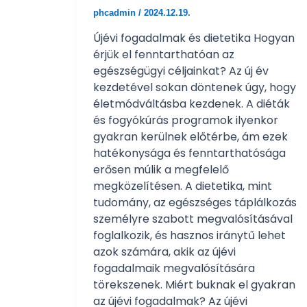
phcadmin
/
2024.12.19.
Újévi fogadalmak és dietetika Hogyan
érjük el fenntarthatóan az
egészségügyi céljainkat? Az új év
kezdetével sokan döntenek úgy, hogy
életmódváltásba kezdenek. A diéták
és fogyókúrás programok ilyenkor
gyakran kerülnek előtérbe, ám ezek
hatékonysága és fenntarthatósága
erősen múlik a megfelelő
megközelítésen. A dietetika, mint
tudomány, az egészséges táplálkozás
személyre szabott megvalósításával
foglalkozik, és hasznos iránytű lehet
azok számára, akik az újévi
fogadalmaik megvalósítására
törekszenek. Miért buknak el gyakran
az újévi fogadalmak? Az újévi