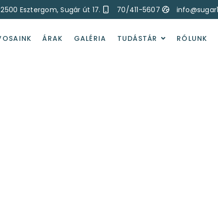
2500 Esztergom, Sugár út 17.
70/411-5607
info@sugar
VOSAINK
ÁRAK
GALÉRIA
TUDÁSTÁR
RÓLUNK