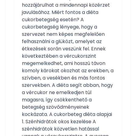
hozzájárulhat a mindennapi közérzet
javulásához. Miért fontos a diéta
cukorbetegség esetén? A
cukorbetegség lényege, hogy a
szervezet nem képes megfelelően
felhasználni a glükózt, amelyet az
étkezések során veszünk fel. Ennek
következtében a vércukorszint
megemelkedhet, ami hosszú távon
komoly károkat okozhat az erekben, a
szívben, a vesékben és más fontos
szervekben. A diéta segít abban, hogy
a vércukor ne emelkedjen túl
magasra, így csökkenthető a
betegség szövődményeinek
kockázata. A cukorbeteg diéta alapjai
1. Szénhidrátok okos kezelése A
szénhidrátok közvetlen hatással