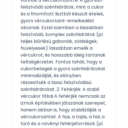
vannak a vércukorszintre. A gyorsan
felszívódó szénhidrátok, mint a cukor
és a finomított lisztből készült ételek,
gyors vércukorszint-emelkedést
okoznak. Ezzel szemben a lassabban
felszívódó, komplex szénhidrátok (pl.
teljes kiőrlésű gabonák, zöldségek,
hüvelyesek) lassabban emelik a
vércukrot, és hosszabb ideig tartanak
teltségérzetet. Fontos tehát, hogy a
cukorbetegek a gyors szénhidrátokat
minimalizálják, és előnyben
részesítsék a lassú felszívódású
szénhidrátokat. 2. Fehérjék: A stabil
vércukor titkai A fehérjék nemcsak az
izmok építésében játszanak szerepet,
hanem abban is, hogy stabilizálják a
vércukorszintet. A hús, a tojás, a hal, a
túró és a növényi fehérjeforrások (pl.