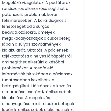
Megelőző vizsgálatok: A podiáterek
rendszeres ellenőrzése segíthet a
potenciális problémák korai
felismerésében. A korai diagnózis
lehetőséget ad a sürgős
beavatkozásokra, amelyek
megakadályozhatják a cukorbeteg
lábain a súlyos szövődmények
kialakulását. Oktatás: A páciensek
tájékoztatása a helyes lábápolásról,
ami segíthet elkerülni a későbbi
problémákat. A megfelelő
információk birtokában a páciensek
tudatosabban kezelhetik a
betegségüket. Hátrányok a kezelés
elmaradása esetén: Krónikus sebek
kialakulása: A megelőzés
elhanyagolása miatt a cukorbetegek
lábán krónikus sebek alakulhatnak ki.