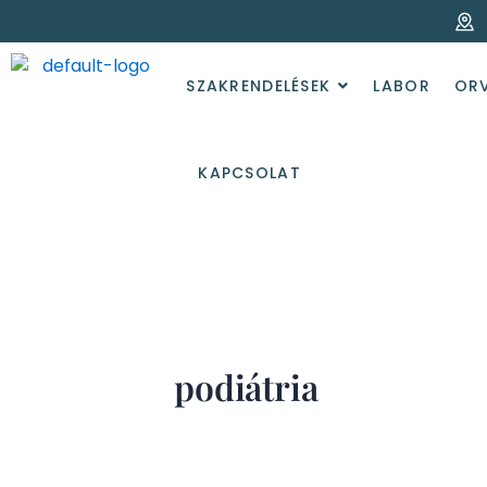
Skip
to
content
SZAKRENDELÉSEK
LABOR
OR
KAPCSOLAT
podiátria