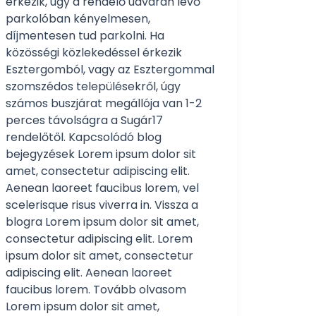
érkezik, úgy a rendelő udvarán lévő
parkolóban kényelmesen,
díjmentesen tud parkolni. Ha
közösségi közlekedéssel érkezik
Esztergomból, vagy az Esztergommal
szomszédos településekről, úgy
számos buszjárat megállója van 1-2
perces távolságra a Sugár17
rendelőtől. Kapcsolódó blog
bejegyzések Lorem ipsum dolor sit
amet, consectetur adipiscing elit.
Aenean laoreet faucibus lorem, vel
scelerisque risus viverra in. Vissza a
blogra Lorem ipsum dolor sit amet,
consectetur adipiscing elit. Lorem
ipsum dolor sit amet, consectetur
adipiscing elit. Aenean laoreet
faucibus lorem. Tovább olvasom
Lorem ipsum dolor sit amet,