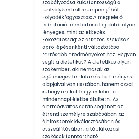
szabályozása kulcsfontosságú a
testsúlykontroll szempontjából.
Folyadékfogyasztás: A megfelelő
hidratáció fenntartása legalább olyan
lényeges, mint az étkezés.
Fokozatosság: Az étkezési szokások
apró lépésenkénti változtatása
tartósabb eredményeket hoz. Hogyan
segít a dietetikus? A dietetikus olyan
szakember, aki nemcsak az
egészséges táplálkozás tudományos
alapjaival van tisztában, hanem azzal
is, hogy azokat hogyan lehet a
mindennapi életbe átültetni. Az
életmódváltás során segíthet: az
étrend személyre szabásában, az
élelmiszerek kiválasztásában és
összeállításában, a táplálkozási
szokások fenntartható