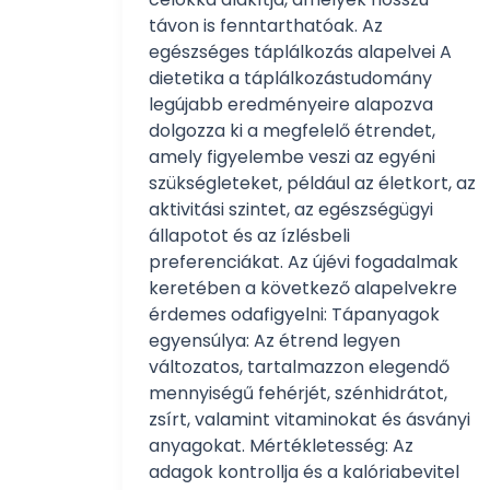
távon is fenntarthatóak. Az
egészséges táplálkozás alapelvei A
dietetika a táplálkozástudomány
legújabb eredményeire alapozva
dolgozza ki a megfelelő étrendet,
amely figyelembe veszi az egyéni
szükségleteket, például az életkort, az
aktivitási szintet, az egészségügyi
állapotot és az ízlésbeli
preferenciákat. Az újévi fogadalmak
keretében a következő alapelvekre
érdemes odafigyelni: Tápanyagok
egyensúlya: Az étrend legyen
változatos, tartalmazzon elegendő
mennyiségű fehérjét, szénhidrátot,
zsírt, valamint vitaminokat és ásványi
anyagokat. Mértékletesség: Az
adagok kontrollja és a kalóriabevitel