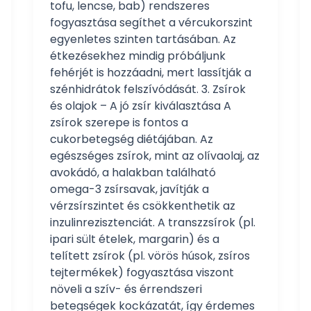
tofu, lencse, bab) rendszeres
fogyasztása segíthet a vércukorszint
egyenletes szinten tartásában. Az
étkezésekhez mindig próbáljunk
fehérjét is hozzáadni, mert lassítják a
szénhidrátok felszívódását. 3. Zsírok
és olajok – A jó zsír kiválasztása A
zsírok szerepe is fontos a
cukorbetegség diétájában. Az
egészséges zsírok, mint az olívaolaj, az
avokádó, a halakban található
omega-3 zsírsavak, javítják a
vérzsírszintet és csökkenthetik az
inzulinrezisztenciát. A transzzsírok (pl.
ipari sült ételek, margarin) és a
telített zsírok (pl. vörös húsok, zsíros
tejtermékek) fogyasztása viszont
növeli a szív- és érrendszeri
betegségek kockázatát, így érdemes