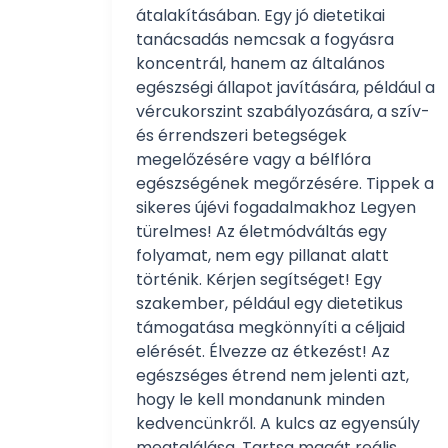
átalakításában. Egy jó dietetikai
tanácsadás nemcsak a fogyásra
koncentrál, hanem az általános
egészségi állapot javítására, például a
vércukorszint szabályozására, a szív-
és érrendszeri betegségek
megelőzésére vagy a bélflóra
egészségének megőrzésére. Tippek a
sikeres újévi fogadalmakhoz Legyen
türelmes! Az életmódváltás egy
folyamat, nem egy pillanat alatt
történik. Kérjen segítséget! Egy
szakember, például egy dietetikus
támogatása megkönnyíti a céljaid
elérését. Élvezze az étkezést! Az
egészséges étrend nem jelenti azt,
hogy le kell mondanunk minden
kedvencünkről. A kulcs az egyensúly
megtalálása. Tartsa magát reális