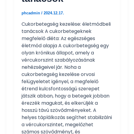
phcadmin
/
2024.12.17.
Cukorbetegség kezelése: életmódbeli
tanácsok A cukorbetegeknek
megfelelő diéta: Az egészséges
életmód alapja A cukorbetegség egy
olyan krónikus állapot, amely a
vércukorszint szabályozásának
nehézségeivel jár. Noha a
cukorbetegség kezelése orvosi
felügyeletet igényel, a megfelelő
étrend kulcsfontosságú szerepet
játszik abban, hogy a betegek jobban
érezzék magukat, és elkerüljék a
hosszú távú szövődményeket. A
helyes táplálkozás segíthet stabilizálni
a vércukorszintet, megelőzhet
számos szövődményt, és