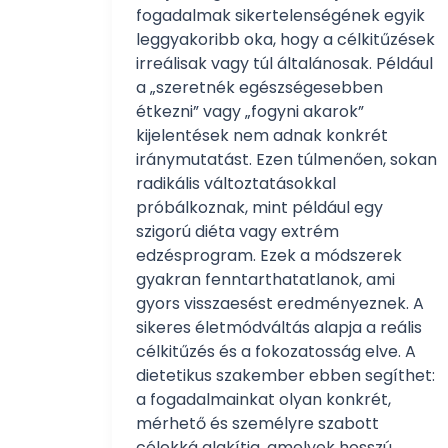
fogadalmak sikertelenségének egyik
leggyakoribb oka, hogy a célkitűzések
irreálisak vagy túl általánosak. Például
a „szeretnék egészségesebben
étkezni” vagy „fogyni akarok”
kijelentések nem adnak konkrét
iránymutatást. Ezen túlmenően, sokan
radikális változtatásokkal
próbálkoznak, mint például egy
szigorú diéta vagy extrém
edzésprogram. Ezek a módszerek
gyakran fenntarthatatlanok, ami
gyors visszaesést eredményeznek. A
sikeres életmódváltás alapja a reális
célkitűzés és a fokozatosság elve. A
dietetikus szakember ebben segíthet:
a fogadalmainkat olyan konkrét,
mérhető és személyre szabott
célokká alakítja, amelyek hosszú