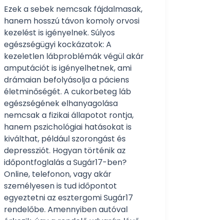
Ezek a sebek nemcsak fájdalmasak,
hanem hosszú távon komoly orvosi
kezelést is igényelnek. Súlyos
egészségügyi kockázatok: A
kezeletlen lábproblémák végül akár
amputációt is igényelhetnek, ami
drámaian befolyásolja a páciens
életminőségét. A cukorbeteg láb
egészségének elhanyagolása
nemcsak a fizikai állapotot rontja,
hanem pszichológiai hatásokat is
kiválthat, például szorongást és
depressziót. Hogyan történik az
időpontfoglalás a Sugár17-ben?
Online, telefonon, vagy akár
személyesen is tud időpontot
egyeztetni az esztergomi Sugár17
rendelőbe. Amennyiben autóval